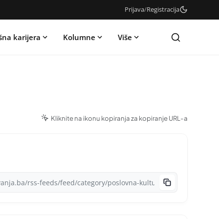
Prijava
/
Registracija
šna karijera
Kolumne
Više
Kliknite na ikonu kopiranja za kopiranje URL-a