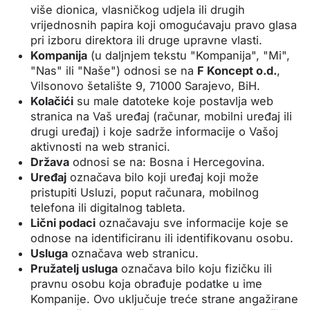
više dionica, vlasničkog udjela ili drugih
vrijednosnih papira koji omogućavaju pravo glasa
pri izboru direktora ili druge upravne vlasti.
Kompanija
(u daljnjem tekstu "Kompanija", "Mi",
"Nas" ili "Naše") odnosi se na
F Koncept o.d.
,
Vilsonovo šetalište 9, 71000 Sarajevo, BiH.
Kolačići
su male datoteke koje postavlja web
stranica na Vaš uređaj (računar, mobilni uređaj ili
drugi uređaj) i koje sadrže informacije o Vašoj
aktivnosti na web stranici.
Država
odnosi se na: Bosna i Hercegovina.
Uređaj
označava bilo koji uređaj koji može
pristupiti Usluzi, poput računara, mobilnog
telefona ili digitalnog tableta.
Lični podaci
označavaju sve informacije koje se
odnose na identificiranu ili identifikovanu osobu.
Usluga
označava web stranicu.
Pružatelj usluga
označava bilo koju fizičku ili
pravnu osobu koja obrađuje podatke u ime
Kompanije. Ovo uključuje treće strane angažirane