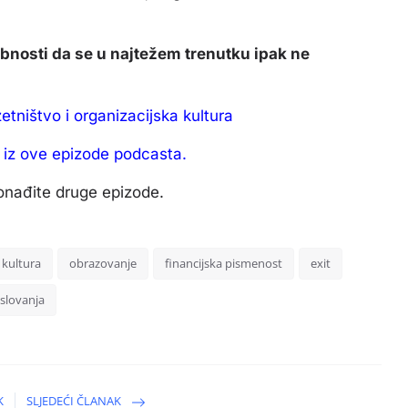
bnosti da se u najtežem trenutku ipak ne
ništvo i organizacijska kultura
a iz ove epizode podcasta.
onađite druge epizode.
 kultura
obrazovanje
financijska pismenost
exit
slovanja
K
SLJEDEĆI ČLANAK