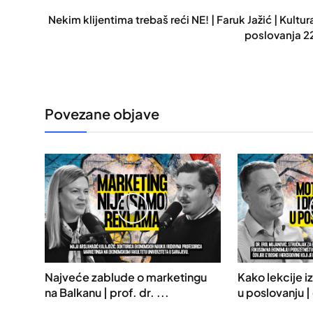
Nekim klijentima trebaš reći NE! | Faruk Jažić | Kultur
poslovanja 2
Povezane objave
Najveće zablude o marketingu
Kako lekcije iz
na Balkanu | prof. dr. ...
u poslovanju | 