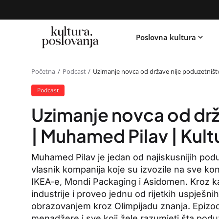
Poslovna kultura
Početna
Podcast
Uzimanje novca od države nije poduzetništ
Podcast
Uzimanje novca od drž
| Muhamed Pilav | Kult
Muhamed Pilav je jedan od najiskusnijih poduz
vlasnik kompanija koje su izvozile na sve kon
IKEA-e, Mondi Packaging i Asidomen. Kroz kar
industrije i proveo jednu od rijetkih uspješn
obrazovanjem kroz Olimpijadu znanja. Epizo
menadžere i sve koji žele razumjeti šta podu