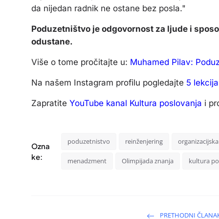
da nijedan radnik ne ostane bez posla."
Poduzetništvo je odgovornost za ljude i sposo
odustane.
Više o tome pročitajte u:
Muhamed Pilav: Poduzet
Na našem Instagram profilu pogledajte
5 lekcij
Zapratite
YouTube kanal Kultura poslovanja
i pr
poduzetnistvo
reinženjering
organizacijska
Ozna
ke:
menadzment
Olimpijada znanja
kultura po
PRETHODNI ČLANA