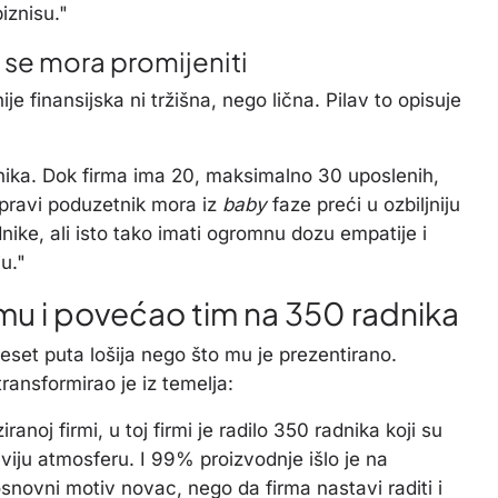
biznisu."
 se mora promijeniti
e finansijska ni tržišna, nego lična. Pilav to opisuje
nika. Dok firma ima 20, maksimalno 30 uposlenih,
 pravi poduzetnik mora iz
baby
faze preći u ozbiljniju
nike, ali isto tako imati ogromnu dozu empatije i
u."
irmu i povećao tim na 350 radnika
eset puta lošija nego što mu je prezentirano.
ransformirao je iz temelja:
ranoj firmi, u toj firmi je radilo 350 radnika koji su
aviju atmosferu. I 99% proizvodnje išlo je na
osnovni motiv novac, nego da firma nastavi raditi i