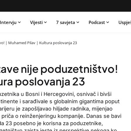
Intervju
Vijesti
7 savjeta
Podcast
Uspje
vo! | Muhamed Pilav | Kultura poslovanja 23
ave nije poduzetništvo!
ura poslovanja 23
etnika u Bosni i Hercegovini, osnivač i bivši
tinente i sarađivale s globalnim gigantima poput
ijeru je zapošljavao hiljade radnika, mijenjao
ih priča o reinženjeringu kompanije. Danas se bavi
da 23 posebno je korisna za poduzetnike,
zetništvo zaista jeste iz perspektive nekoga ko