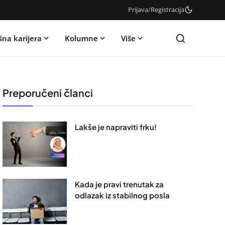
Prijava
/
Registracija
šna karijera
Kolumne
Više
Preporučeni članci
Lakše je napraviti frku!
Kada je pravi trenutak za
odlazak iz stabilnog posla