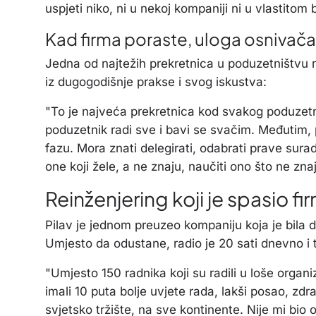
uspjeti niko, ni u nekoj kompaniji ni u vlastitom 
Kad firma poraste, uloga osnivača
Jedna od najtežih prekretnica u poduzetništvu nij
iz dugogodišnje prakse i svog iskustva:
"To je najveća prekretnica kod svakog poduzet
poduzetnik radi sve i bavi se svačim. Međutim,
fazu. Mora znati delegirati, odabrati prave surad
one koji žele, a ne znaju, naučiti ono što ne znaj
Reinženjering koji je spasio f
Pilav je jednom preuzeo kompaniju koja je bila d
Umjesto da odustane, radio je 20 sati dnevno i t
"Umjesto 150 radnika koji su radili u loše organizi
imali 10 puta bolje uvjete rada, lakši posao, zdr
svjetsko tržište, na sve kontinente. Nije mi bio 