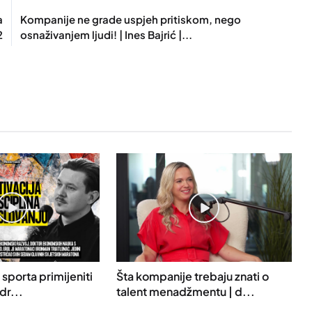
a
Kompanije ne grade uspjeh pritiskom, nego
2
osnaživanjem ljudi! | Ines Bajrić |...
 sporta primijeniti
Šta kompanije trebaju znati o
dr...
talent menadžmentu | d...