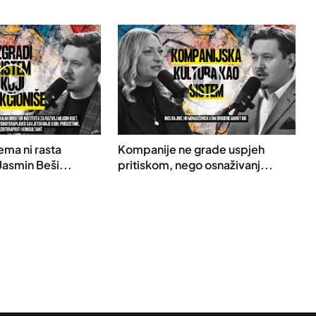
ema ni rasta
Kompanije ne grade uspjeh
 Jasmin Beši...
pritiskom, nego osnaživanj...