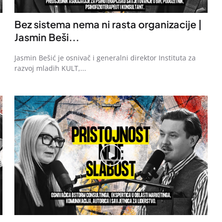
Bez sistema nema ni rasta organizacije |
Jasmin Beši...
Jasmin Bešić je osnivač i generalni direktor Instituta za
razvoj mladih KULT,...