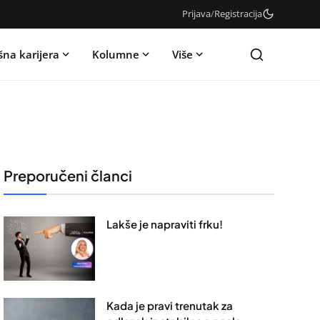
Prijava
/
Registracija
šna karijera
Kolumne
Više
Preporučeni članci
Lakše je napraviti frku!
Kada je pravi trenutak za