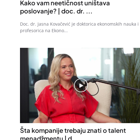
Kako vam neetičnost uništava
poslovanje? | doc. dr. ...
Doc. dr. Jasna Kovačević je doktorica ekonomskih nauka i
profesorica na Ekono...
Šta kompanije trebaju znati o talent
menadžmentu | d...