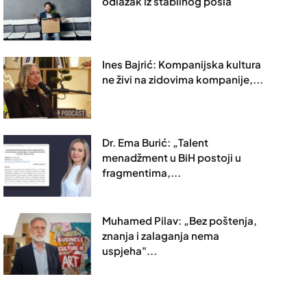
odlazak iz stabilnog posla
Ines Bajrić: Kompanijska kultura
ne živi na zidovima kompanije,...
Dr. Ema Burić: „Talent
menadžment u BiH postoji u
fragmentima,...
Muhamed Pilav: „Bez poštenja,
znanja i zalaganja nema
uspjeha"...