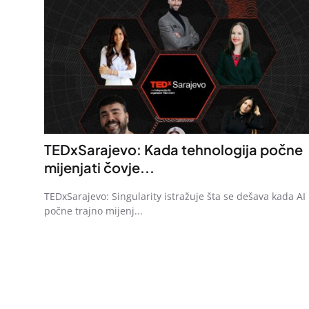
TEDxSarajevo: Kada tehnologija počne
mijenjati čovje...
TEDxSarajevo: Singularity istražuje šta se dešava kada AI
počne trajno mijenj...