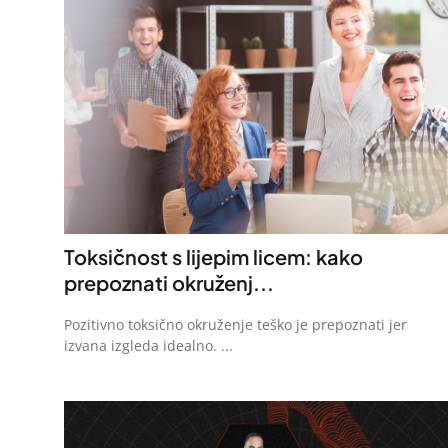
Toksičnost s lijepim licem: kako
prepoznati okruženj...
Pozitivno toksično okruženje teško je prepoznati jer
izvana izgleda idealno. ...