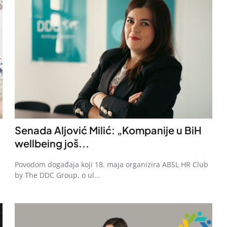
Senada Aljović Milić: „Kompanije u BiH
wellbeing još...
Povodom događaja koji 18. maja organizira ABSL HR Club
by The DDC Group, o ul...