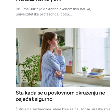
Dr. Ema Burić je doktorica ekonomskih nauka,
univerzitetska profesorica, podu...
Šta kada se u poslovnom okruženju ne
osjećaš sigurno
Šutnja na sastancima, ideje koje se ne iznose, greške koj