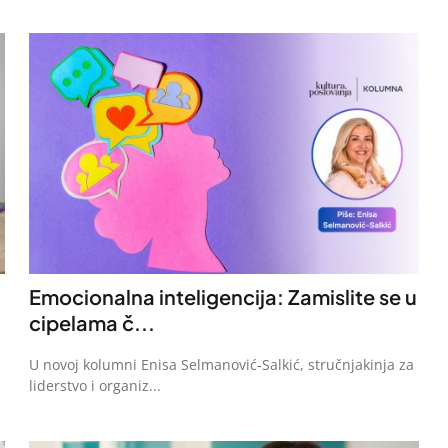
Emocionalna inteligencija: Zamislite se u
cipelama č...
U novoj kolumni Enisa Selmanović-Salkić, stručnjakinja za
liderstvo i organiz...