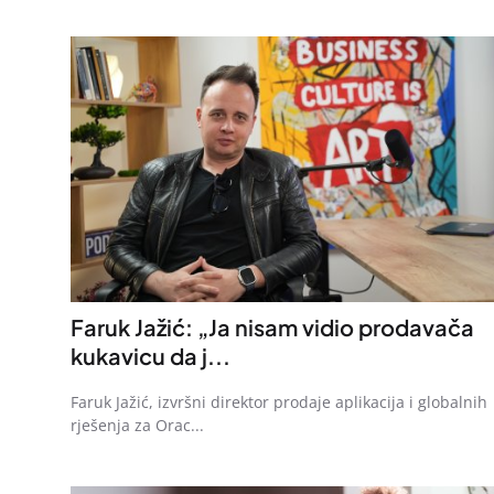
Faruk Jažić: „Ja nisam vidio prodavača
kukavicu da j...
Faruk Jažić, izvršni direktor prodaje aplikacija i globalnih
rješenja za Orac...