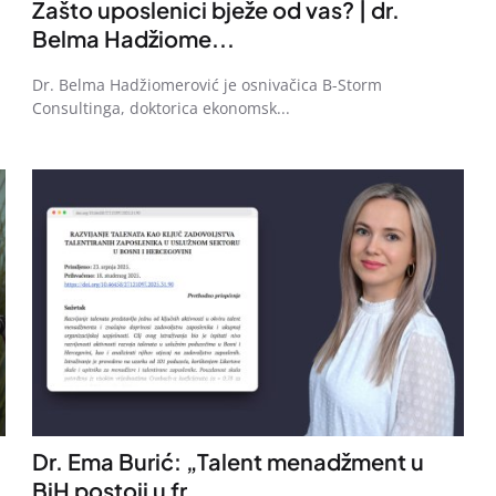
Zašto uposlenici bježe od vas? | dr.
Belma Hadžiome...
Dr. Belma Hadžiomerović je osnivačica B-Storm
Consultinga, doktorica ekonomsk...
Dr. Ema Burić: „Talent menadžment u
BiH postoji u fr...