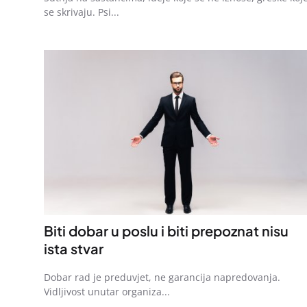
se skrivaju. Psi...
Biti dobar u poslu i biti prepoznat nisu
ista stvar
Dobar rad je preduvjet, ne garancija napredovanja.
Vidljivost unutar organiza...