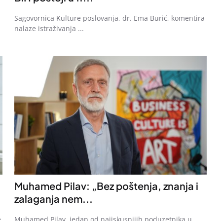
Sagovornica Kulture poslovanja, dr. Ema Burić, komentira
nalaze istraživanja ...
Muhamed Pilav: „Bez poštenja, znanja i
zalaganja nem...
e
Muhamed Pilav, jedan od najiskusnijih poduzetnika u