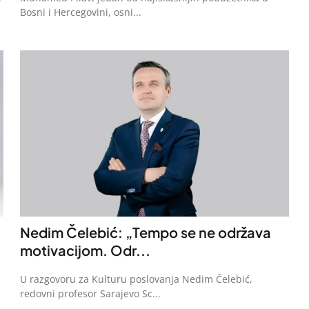
Bosni i Hercegovini, osni...
Nedim Čelebić: „Tempo se ne održava
motivacijom. Odr...
U razgovoru za Kulturu poslovanja Nedim Čelebić,
redovni profesor Sarajevo Sc...