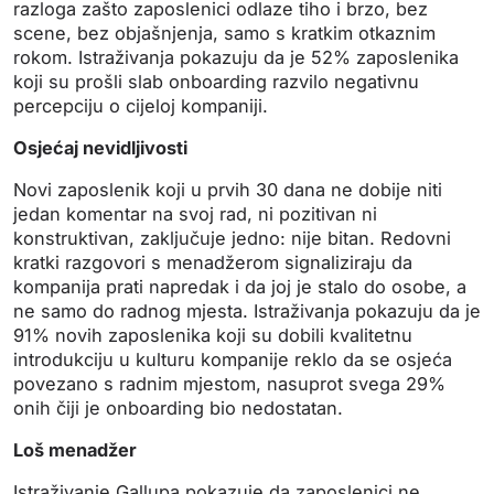
razloga zašto zaposlenici odlaze tiho i brzo, bez
scene, bez objašnjenja, samo s kratkim otkaznim
rokom. Istraživanja pokazuju da je 52% zaposlenika
koji su prošli slab onboarding razvilo negativnu
percepciju o cijeloj kompaniji.
Osjećaj nevidljivosti
Novi zaposlenik koji u prvih 30 dana ne dobije niti
jedan komentar na svoj rad, ni pozitivan ni
konstruktivan, zaključuje jedno: nije bitan. Redovni
kratki razgovori s menadžerom signaliziraju da
kompanija prati napredak i da joj je stalo do osobe, a
ne samo do radnog mjesta. Istraživanja pokazuju da je
91% novih zaposlenika koji su dobili kvalitetnu
introdukciju u kulturu kompanije reklo da se osjeća
povezano s radnim mjestom, nasuprot svega 29%
onih čiji je onboarding bio nedostatan.
Loš menadžer
Istraživanje Gallupa pokazuje da zaposlenici ne