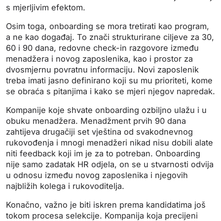
s mjerljivim efektom.
Osim toga, onboarding se mora tretirati kao program,
a ne kao događaj. To znači strukturirane ciljeve za 30,
60 i 90 dana, redovne check-in razgovore između
menadžera i novog zaposlenika, kao i prostor za
dvosmjernu povratnu informaciju. Novi zaposlenik
treba imati jasno definirano koji su mu prioriteti, kome
se obraća s pitanjima i kako se mjeri njegov napredak.
Kompanije koje shvate onboarding ozbiljno ulažu i u
obuku menadžera. Menadžment prvih 90 dana
zahtijeva drugačiji set vještina od svakodnevnog
rukovođenja i mnogi menadžeri nikad nisu dobili alate
niti feedback koji im je za to potreban. Onboarding
nije samo zadatak HR odjela, on se u stvarnosti odvija
u odnosu između novog zaposlenika i njegovih
najbližih kolega i rukovoditelja.
Konačno, važno je biti iskren prema kandidatima još
tokom procesa selekcije. Kompanija koja precijeni