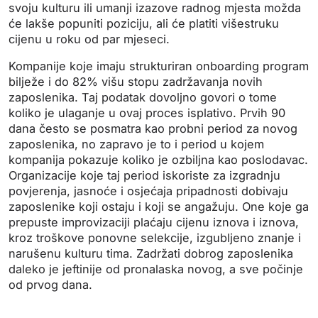
svoju kulturu ili umanji izazove radnog mjesta možda
će lakše popuniti poziciju, ali će platiti višestruku
cijenu u roku od par mjeseci.
Kompanije koje imaju strukturiran onboarding program
bilježe i do 82% višu stopu zadržavanja novih
zaposlenika. Taj podatak dovoljno govori o tome
koliko je ulaganje u ovaj proces isplativo. Prvih 90
dana često se posmatra kao probni period za novog
zaposlenika, no zapravo je to i period u kojem
kompanija pokazuje koliko je ozbiljna kao poslodavac.
Organizacije koje taj period iskoriste za izgradnju
povjerenja, jasnoće i osjećaja pripadnosti dobivaju
zaposlenike koji ostaju i koji se angažuju. One koje ga
prepuste improvizaciji plaćaju cijenu iznova i iznova,
kroz troškove ponovne selekcije, izgubljeno znanje i
narušenu kulturu tima. Zadržati dobrog zaposlenika
daleko je jeftinije od pronalaska novog, a sve počinje
od prvog dana.