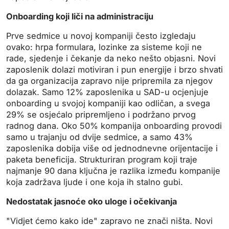
Onboarding koji liči na administraciju
Prve sedmice u novoj kompaniji često izgledaju
ovako: hrpa formulara, lozinke za sisteme koji ne
rade, sjedenje i čekanje da neko nešto objasni. Novi
zaposlenik dolazi motiviran i pun energije i brzo shvati
da ga organizacija zapravo nije pripremila za njegov
dolazak. Samo 12% zaposlenika u SAD-u ocjenjuje
onboarding u svojoj kompaniji kao odličan, a svega
29% se osjećalo pripremljeno i podržano prvog
radnog dana. Oko 50% kompanija onboarding provodi
samo u trajanju od dvije sedmice, a samo 43%
zaposlenika dobija više od jednodnevne orijentacije i
paketa beneficija. Strukturiran program koji traje
najmanje 90 dana ključna je razlika između kompanije
koja zadržava ljude i one koja ih stalno gubi.
Nedostatak jasnoće oko uloge i očekivanja
"Vidjet ćemo kako ide" zapravo ne znači ništa. Novi