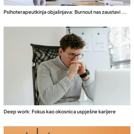
Psihoterapeutkinja objašnjava: Burnout nas zaustavi ...
Deep work: Fokus kao okosnica uspješne karijere