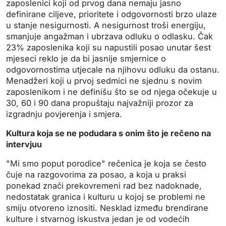
zaposlenici koji od prvog dana nemaju jasno
definirane ciljeve, prioritete i odgovornosti brzo ulaze
u stanje nesigurnosti. A nesigurnost troši energiju,
smanjuje angažman i ubrzava odluku o odlasku. Čak
23% zaposlenika koji su napustili posao unutar šest
mjeseci reklo je da bi jasnije smjernice o
odgovornostima utjecale na njihovu odluku da ostanu.
Menadžeri koji u prvoj sedmici ne sjednu s novim
zaposlenikom i ne definišu što se od njega očekuje u
30, 60 i 90 dana propuštaju najvažniji prozor za
izgradnju povjerenja i smjera.
Kultura koja se ne podudara s onim što je rečeno na
intervjuu
"Mi smo poput porodice" rečenica je koja se često
čuje na razgovorima za posao, a koja u praksi
ponekad znači prekovremeni rad bez nadoknade,
nedostatak granica i kulturu u kojoj se problemi ne
smiju otvoreno iznositi. Nesklad između brendirane
kulture i stvarnog iskustva jedan je od vodećih