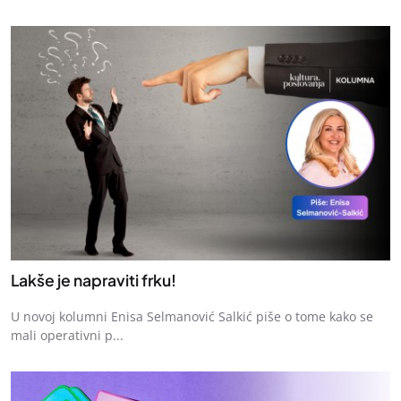
Lakše je napraviti frku!
U novoj kolumni Enisa Selmanović Salkić piše o tome kako se
mali operativni p...