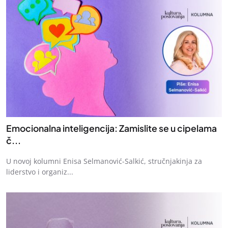
Emocionalna inteligencija: Zamislite se u cipelama
č...
U novoj kolumni Enisa Selmanović-Salkić, stručnjakinja za
liderstvo i organiz...