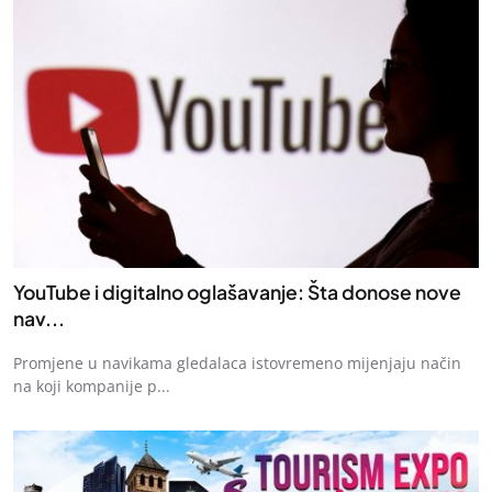
YouTube i digitalno oglašavanje: Šta donose nove
nav...
Promjene u navikama gledalaca istovremeno mijenjaju način
na koji kompanije p...