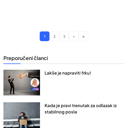
›
»
1
2
3
Preporučeni članci
Lakše je napraviti frku!
Kada je pravi trenutak za odlazak iz
stabilnog posla