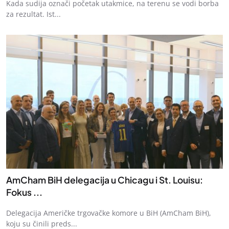
Kada sudija označi početak utakmice, na terenu se vodi borba
za rezultat. Ist...
AmCham BiH delegacija u Chicagu i St. Louisu:
Fokus ...
Delegacija Američke trgovačke komore u BiH (AmCham BiH),
koju su činili preds...