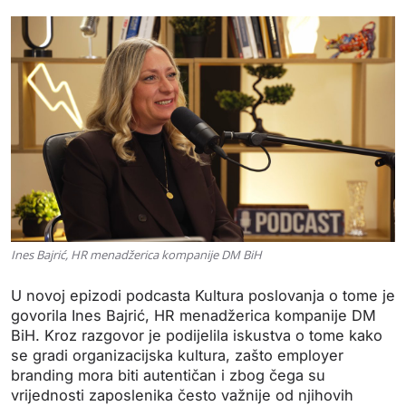
Ines Bajrić, HR menadžerica kompanije DM BiH
U novoj epizodi podcasta Kultura poslovanja o tome je
govorila Ines Bajrić, HR menadžerica kompanije DM
BiH. Kroz razgovor je podijelila iskustva o tome kako
se gradi organizacijska kultura, zašto employer
branding mora biti autentičan i zbog čega su
vrijednosti zaposlenika često važnije od njihovih