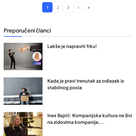
›
»
1
2
3
Preporučeni članci
Lakše je napraviti frku!
Kada je pravi trenutak za odlazak iz
stabilnog posla
Ines Bajrić: Kompanijska kultura ne živi
na zidovima kompanije,...