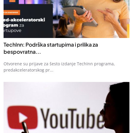
TechInn: Podrška startupima i prilika za
bespovratna...
Otvorene su prijave za šesto izdanje TechInn programa,
predakceleratorskog pr...