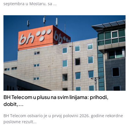
septembra u Mostaru, sa ...
BH Telecom u plusu na svim linijama: prihodi,
dobit,...
BH Telecom ostvario je u prvoj polovini 2026. godine rekordne
poslovne rezult...