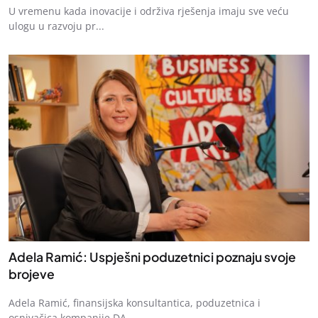
U vremenu kada inovacije i održiva rješenja imaju sve veću
ulogu u razvoju pr...
Adela Ramić: Uspješni poduzetnici poznaju svoje
brojeve
Adela Ramić, finansijska konsultantica, poduzetnica i
osnivačica kompanije DA...