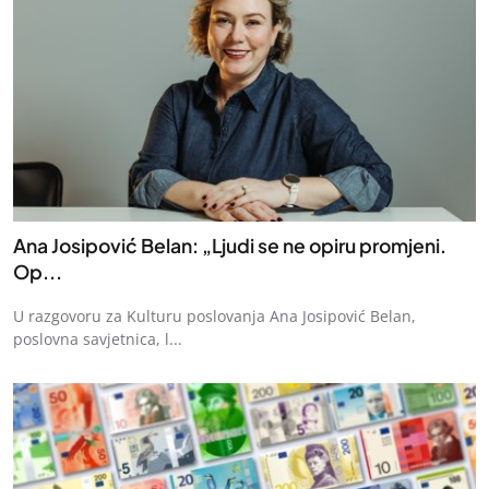
Ana Josipović Belan: „Ljudi se ne opiru promjeni.
Op...
U razgovoru za Kulturu poslovanja Ana Josipović Belan,
poslovna savjetnica, l...