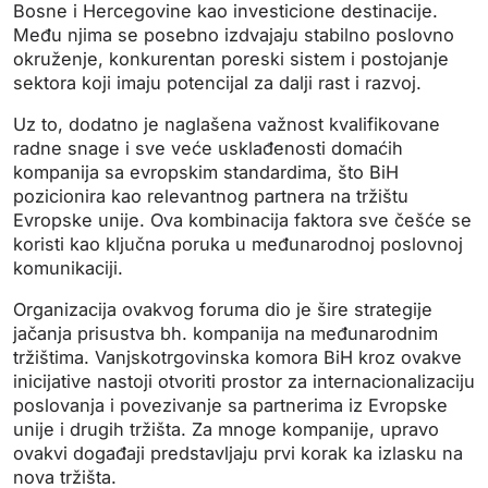
Bosne i Hercegovine kao investicione destinacije.
Među njima se posebno izdvajaju stabilno poslovno
okruženje, konkurentan poreski sistem i postojanje
sektora koji imaju potencijal za dalji rast i razvoj.
Uz to, dodatno je naglašena važnost kvalifikovane
radne snage i sve veće usklađenosti domaćih
kompanija sa evropskim standardima, što BiH
pozicionira kao relevantnog partnera na tržištu
Evropske unije.
Ova kombinacija faktora sve češće se
koristi kao ključna poruka u međunarodnoj poslovnoj
komunikaciji.
Organizacija ovakvog foruma dio je šire strategije
jačanja prisustva bh. kompanija na međunarodnim
tržištima. Vanjskotrgovinska komora BiH kroz ovakve
inicijative nastoji otvoriti prostor za internacionalizaciju
poslovanja i povezivanje sa partnerima iz Evropske
unije i drugih tržišta. Za mnoge kompanije, upravo
ovakvi događaji predstavljaju prvi korak ka izlasku na
nova tržišta.