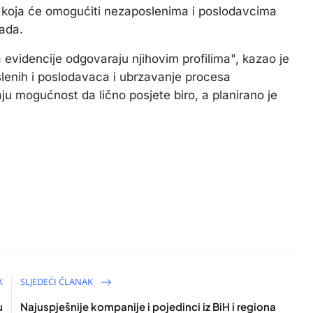
a, koja će omogućiti nezaposlenima i poslodavcima
rada.
 evidencije odgovaraju njihovim profilima", kazao je
oslenih i poslodavaca i ubrzavanje procesa
 mogućnost da lično posjete biro, a planirano je
K
SLJEDEĆI ČLANAK
u
Najuspješnije kompanije i pojedinci iz BiH i regiona