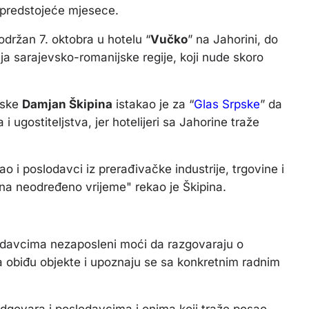
 predstojeće mjesece.
održan 7. oktobra u hotelu “
Vučko
” na Jahorini, do
ja sarajevsko-romanijske regije, koji nude skoro
pske
Damjan Škipina
istakao je za “
Glas Srpske
” da
 ugostiteljstva, jer hotelijeri sa Jahorine traže
kao i poslodavci iz prerađivačke industrije, trgovine i
a neodređeno vrijeme" rekao je Škipina.
lodavcima nezaposleni moći da razgovaraju o
sta obiđu objekte i upoznaju se sa konkretnim radnim
odgovara i poslodavcima i onima koji traže posao.