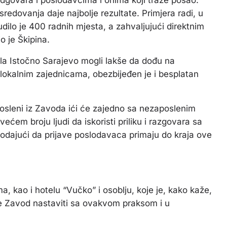
edovanja daje najbolje rezultate. Primjera radi, u
ilo je 400 radnih mjesta, a zahvaljujući direktnim
o je Škipina.
jala Istočno Sarajevo mogli lakše da dođu na
lokalnim zajednicama, obezbijeđen je i besplatan
posleni iz Zavoda ići će zajedno sa nezaposlenim
ćem broju ljudi da iskoristi priliku i razgovara sa
dodajući da prijave poslodavaca primaju do kraja ove
, kao i hotelu “Vučko” i osoblju, koje je, kako kaže,
će Zavod nastaviti sa ovakvom praksom i u