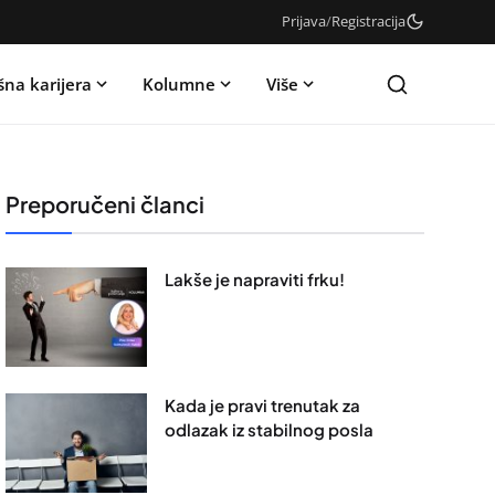
Prijava
/
Registracija
šna karijera
Kolumne
Više
Preporučeni članci
Lakše je napraviti frku!
Kada je pravi trenutak za
odlazak iz stabilnog posla