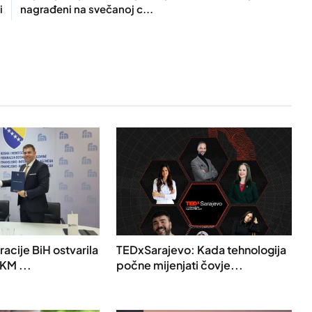
i
nagrađeni na svečanoj c...
acije BiH ostvarila
TEDxSarajevo: Kada tehnologija
 KM ...
počne mijenjati čovje...