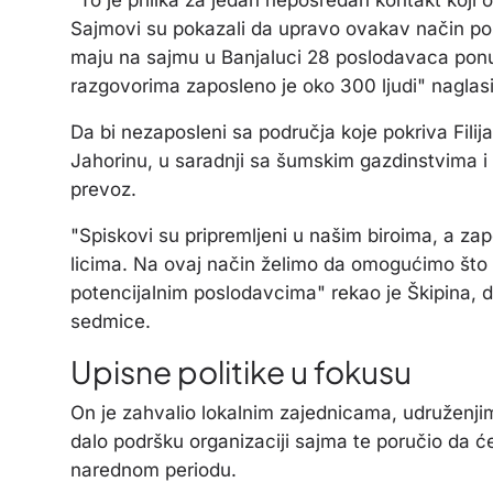
Sajmovi su pokazali da upravo ovakav način posr
maju na sajmu u Banjaluci 28 poslodavaca ponud
razgovorima zaposleno je oko 300 ljudi" naglasi
Da bi nezaposleni sa područja koje pokriva Fili
Jahorinu, u saradnji sa šumskim gazdinstvima i 
prevoz.
"Spiskovi su pripremljeni u našim biroima, a za
licima. Na ovaj način želimo da omogućimo što ve
potencijalnim poslodavcima" rekao je Škipina, 
sedmice.
Upisne politike u fokusu
On je zahvalio lokalnim zajednicama, udruženjima
dalo podršku organizaciji sajma te poručio da 
narednom periodu.