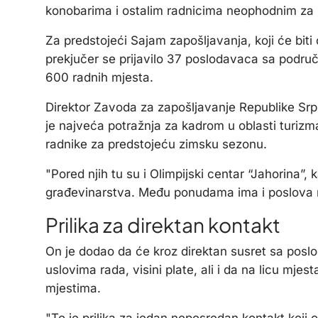
konobarima i ostalim radnicima neophodnim za
Za predstojeći Sajam zapošljavanja, koji će biti 
prekjučer se prijavilo 37 poslodavaca sa područ
600 radnih mjesta.
Direktor Zavoda za zapošljavanje Republike Sr
je najveća potražnja za kadrom u oblasti turizma i
radnike za predstojeću zimsku sezonu.
"Pored njih tu su i Olimpijski centar “Jahorina”, 
građevinarstva. Među ponudama ima i poslova n
Prilika za direktan kontakt
On je dodao da će kroz direktan susret sa pos
uslovima rada, visini plate, ali i da na licu mje
mjestima.
"To je prilika za jedan neposredan kontakt koji 