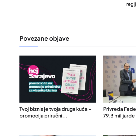
regij
Povezane objave
Tvoj biznis je tvoja druga kuća –
Privreda Feder
promocija priručni...
79,3 milijarde