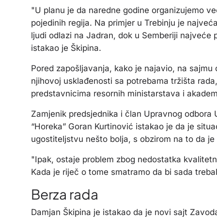
"U planu je da naredne godine organizujemo ve
pojedinih regija. Na primjer u Trebinju je najveć
ljudi odlazi na Jadran, dok u Semberiji najveće
istakao je Škipina.
Pored zapošljavanja, kako je najavio, na sajmu će 
njihovoj usklađenosti sa potrebama tržišta rada
predstavnicima resornih ministarstava i akade
Zamjenik predsjednika i član Upravnog odbora U
“Horeka” Goran Kurtinović istakao je da je situac
ugostiteljstvu nešto bolja, s obzirom na to da 
"Ipak, ostaje problem zbog nedostatka kvalitet
Kada je riječ o tome smatramo da bi sada trebal
Berza rada
Damjan Škipina je istakao da je novi sajt Zavod