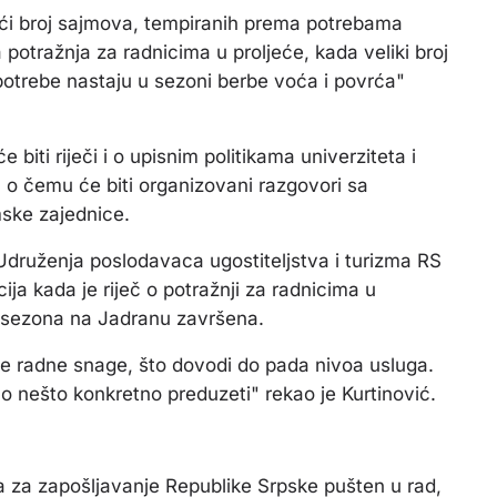
ći broj sajmova, tempiranih prema potrebama
a potražnja za radnicima u proljeće, kada veliki broj
 potrebe nastaju u sezoni berbe voća i povrća"
biti riječi i o upisnim politikama univerziteta i
, o čemu će biti organizovani razgovori sa
mske zajednice.
druženja poslodavaca ugostiteljstva i turizma RS
ija kada je riječ o potražnji za radnicima u
je sezona na Jadranu završena.
ne radne snage, što dovodi do pada nivoa usluga.
o nešto konkretno preduzeti" rekao je Kurtinović.
a za zapošljavanje Republike Srpske pušten u rad,