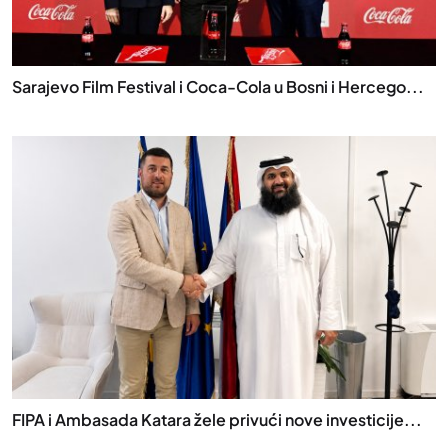
Sarajevo Film Festival i Coca-Cola u Bosni i Hercego...
FIPA i Ambasada Katara žele privući nove investicije...