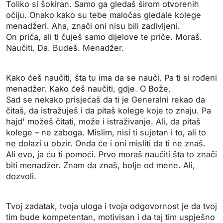
Toliko si šokiran. Samo ga gledaš širom otvorenih
očiju. Onako kako su tebe maločas gledale kolege
menadžeri. Aha, znači oni nisu bili zadivljeni.
On priča, ali ti čuješ samo dijelove te priče. Moraš.
Naučiti. Da. Budeš. Menadžer.
Kako ćeš naučiti, šta tu ima da se nauči. Pa ti si rođeni
menadžer. Kako ćeš naučiti, gdje. O Bože.
Sad se nekako prisjećaš da ti je Generalni rekao da
čitaš, da istražuješ i da pitaš kolege koje to znaju. Pa
hajd' možeš čitati, može i istraživanje. Ali, da pitaš
kolege – ne zaboga. Mislim, nisi ti sujetan i to, ali to
ne dolazi u obzir. Onda će i oni misliti da ti ne znaš.
Ali evo, ja ću ti pomoći. Prvo moraš naučiti šta to znači
biti menadžer. Znam da znaš, bolje od mene. Ali,
dozvoli.
Tvoj zadatak, tvoja uloga i tvoja odgovornost je da tvoj
tim bude kompetentan, motivisan i da taj tim uspješno