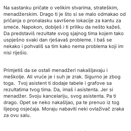
Na sastanku pričate o velikim stvarima, strateškim,
menadžerskim. Drago ti je što si se malo odmakao od
pričanja o pronalasku savršene lokacije za kantu za
smeće. Napokon, dobiješ i ti priliku da nešto kažeš.
Da predstaviš rezultate svog sjajnog tima kojem tako
uspješno svaki dan rješavaš probleme. I baš se
nekako i pohvališ sa tim kako nema problema koji im
nisi riješio.
Primjetiš da se ostali menadžeri nakašljavaju i
meškolje. Ali vruće je i suh je zrak. Sigurno je zbog
toga. Tvoj asistent ti dodaje tabele i grafove sa
rezultatima tvog tima. Da, imaš i asistenta. Jer si
menadžer. Svoju kancelariju, svog asistenta. Pa ti
drago. Opet se neko nakašljao, pa te prenuo iz tog
lijepog osjećaja. Moraju nabaviti neki ovlaživač zraka
za ovu salu.