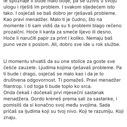
te spoznaje ti bude malo bolje, pa se uživiš u svoju
ulogu i riješiš im problem. I svakom sljedećem isto
tako. I osjećaš se baš dobro jer rješavaš probleme.
Kao pravi menadžer. Malo ti je čudno, što na
momente i ti sam vidiš da su ti problemi blago rečeno
prozaični. Hoće li kanta za smeće lijevo ili desno.
Hoće li naručiti papir za print i koliko. Nemaju baš
puno veze s poslom. Ali, dobro sve ide u rok službe.
U momentu shvatiš da su one stolice za goste sve
češće zauzete. Ljudima kojima rješavaš probleme. Pa
ti bude i drago, osjećaš se malo kao i da je to
društvena odgovornost. Ti pomažeš. Pravi menadžer
filantrop. I od toga ti bude toplo ko srca.
Onda čekaš i dočekaš prvi mjesečni sastanak
menadžera. Gordo kreneš prema sali za sastanke, i
pomisliš da si konačno svoj među svojima. Sada
pričaš sa ljudima koji su tvoj nivo. Koji te razumiju. Koji
znaju.