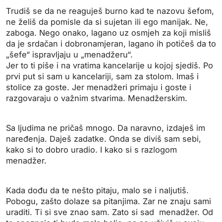
Trudiš se da ne reaguješ burno kad te nazovu šefom,
ne želiš da pomisle da si sujetan ili ego manijak. Ne,
zaboga. Nego onako, lagano uz osmjeh za koji misliš
da je srdačan i dobronamjeran, lagano ih potičeš da to
„šefe“ ispravljaju u „menadžeru“.
Jer to ti piše i na vratima kancelarije u kojoj sjediš. Po
prvi put si sam u kancelariji, sam za stolom. Imaš i
stolice za goste. Jer menadžeri primaju i goste i
razgovaraju o važnim stvarima. Menadžerskim.
Sa ljudima ne pričaš mnogo. Da naravno, izdaješ im
naređenja. Daješ zadatke. Onda se diviš sam sebi,
kako si to dobro uradio. I kako si s razlogom
menadžer.
Kada dođu da te nešto pitaju, malo se i naljutiš.
Pobogu, zašto dolaze sa pitanjima. Zar ne znaju sami
uraditi. Ti si sve znao sam. Zato si sad menadžer. Od