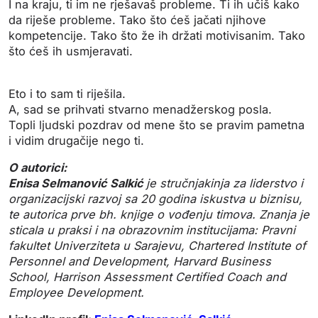
I na kraju, ti im ne rješavaš probleme. Ti ih učiš kako
da riješe probleme. Tako što ćeš jačati njihove
kompetencije. Tako što že ih držati motivisanim. Tako
što ćeš ih usmjeravati.
Eto i to sam ti riješila.
A, sad se prihvati stvarno menadžerskog posla.
Topli ljudski pozdrav od mene što se pravim pametna
i vidim drugačije nego ti.
O autorici:
Enisa Selmanović Salkić
je stručnjakinja za liderstvo i
organizacijski razvoj sa 20 godina iskustva u biznisu,
te autorica prve bh. knjige o vođenju timova.
Znanja je
sticala u praksi i na obrazovnim institucijama:
Pravni
fakultet Univerziteta u Sarajevu, Chartered Institute of
Personnel and Development, Harvard Business
School, Harrison Assessment Certified Coach and
Employee Development.