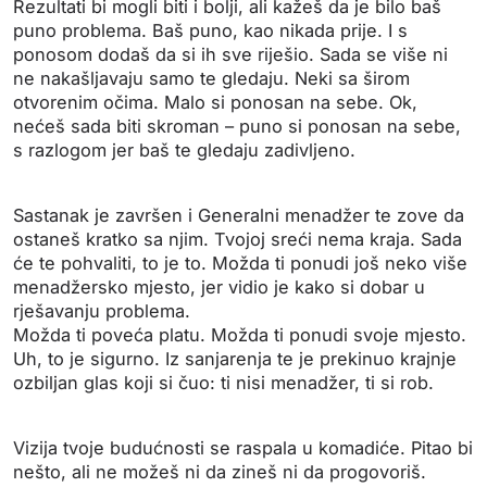
Rezultati bi mogli biti i bolji, ali kažeš da je bilo baš
puno problema. Baš puno, kao nikada prije. I s
ponosom dodaš da si ih sve riješio. Sada se više ni
ne nakašljavaju samo te gledaju. Neki sa širom
otvorenim očima. Malo si ponosan na sebe. Ok,
nećeš sada biti skroman – puno si ponosan na sebe,
s razlogom jer baš te gledaju zadivljeno.
Sastanak je završen i Generalni menadžer te zove da
ostaneš kratko sa njim. Tvojoj sreći nema kraja. Sada
će te pohvaliti, to je to. Možda ti ponudi još neko više
menadžersko mjesto, jer vidio je kako si dobar u
rješavanju problema.
Možda ti poveća platu. Možda ti ponudi svoje mjesto.
Uh, to je sigurno. Iz sanjarenja te je prekinuo krajnje
ozbiljan glas koji si čuo: ti nisi menadžer, ti si rob.
Vizija tvoje budućnosti se raspala u komadiće. Pitao bi
nešto, ali ne možeš ni da zineš ni da progovoriš.