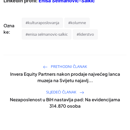
LinkedIn profil:
Enisa Selmanović-Salkić
#kulturaposlovanja
#kolumne
Ozna
ke:
#enisa selmanovic-salkic
#liderstvo
PRETHODNI ČLANAK
Invera Equity Partners nakon prodaje najvećeg lanca
muzeja na Svijetu najavlj...
SLJEDEĆI ČLANAK
Nezaposlenost u BiH nastavlja pad: Na evidencijama
314.870 osoba