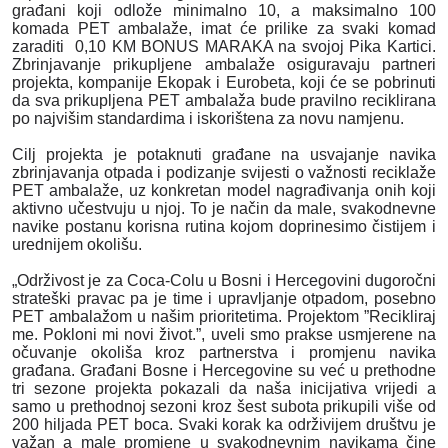
građani koji odlože minimalno 10, a maksimalno 100
komada PET ambalaže, imat će prilike za svaki komad
zaraditi
0,10 KM BONUS MARAKA
na svojoj Pika Kartici.
Zbrinjavanje prikupljene ambalaže osiguravaju partneri
projekta, kompanije Ekopak i Eurobeta, koji će se pobrinuti
da sva prikupljena PET ambalaža bude pravilno reciklirana
po najvišim standardima i iskorištena za novu namjenu.
Cilj projekta je potaknuti građane na usvajanje navika
zbrinjavanja otpada i
podizanje svijesti o važnosti reciklaže
PET ambalaže, uz konkretan model nagrađivanja onih koji
aktivno učestvuju u njoj. To je način da
male, svakodnevne
navike postanu korisna rutina kojom doprinesimo čistijem i
urednijem okolišu.
„Održivost je za Coca-Colu u Bosni i Hercegovini dugoročni
strateški pravac pa je time i upravljanje otpadom, posebno
PET ambalažom u našim prioritetima. Projektom ”Recikliraj
me. Pokloni mi novi život.”, uveli smo prakse usmjerene na
očuvanje okoliša kroz partnerstva i promjenu navika
građana. Građani Bosne i Hercegovine su već u prethodne
tri sezone projekta pokazali da naša inicijativa vrijedi a
samo u prethodnoj sezoni kroz šest subota
prikupili više od
200 hiljada PET boca. Svaki korak ka održivijem društvu je
važan a male promjene u svakodnevnim navikama čine