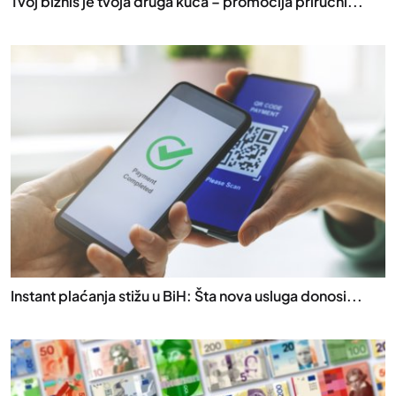
Tvoj biznis je tvoja druga kuća – promocija priručni...
Instant plaćanja stižu u BiH: Šta nova usluga donosi...