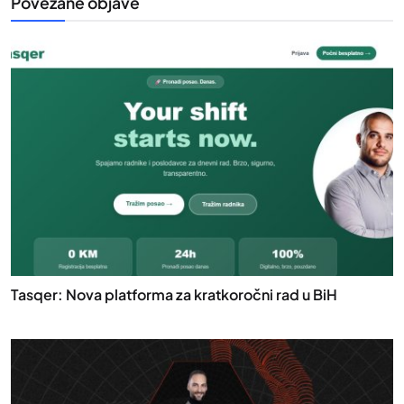
Povezane objave
Tasqer: Nova platforma za kratkoročni rad u BiH