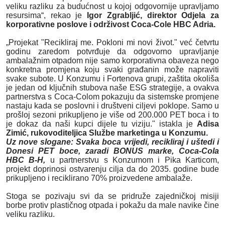
veliku razliku za budućnost u kojoj odgovornije upravljamo
resursima
“, rekao je
Igor Zgrabljić, direktor Odjela za
korporativne poslove i održivost Coca-Cole HBC Adria.
„Projekat "Recikliraj me. Pokloni mi novi život." već četvrtu
godinu zaredom potvrđuje da odgovorno upravljanje
ambalažnim otpadom nije samo korporativna obaveza nego
konkretna promjena koju svaki građanin može napraviti
svake subote. U Konzumu i Fortenova grupi, zaštita okoliša
je jedan od ključnih stubova naše ESG strategije, a ovakva
partnerstva s Coca-Colom pokazuju da sistemske promjene
nastaju kada se poslovni i društveni ciljevi poklope. Samo u
prošloj sezoni prikupljeno je više od 200.000 PET boca i to
je dokaz da naši kupci dijele tu viziju." istakla je
Adisa
Zimić, rukovoditeljica Službe marketinga u Konzumu.
Uz nove slogane: Svaka boca vrijedi, recikliraj i uštedi i
Donesi PET boce, zaradi BONUS marke, Coca-Cola
HBC B-H,
u partnerstvu s
Konzumom i Pika Karticom
,
projekt doprinosi ostvarenju cilja da do 2035. godine bude
prikupljeno i reciklirano 70% proizvedene ambalaže.
Stoga se pozivaju svi da se pridruže zajedničkoj misiji
borbe protiv plastičnog otpada i pokažu da male navike čine
veliku razliku.