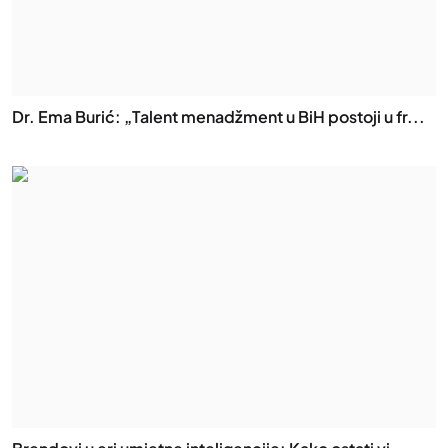
Dr. Ema Burić: „Talent menadžment u BiH postoji u fr...