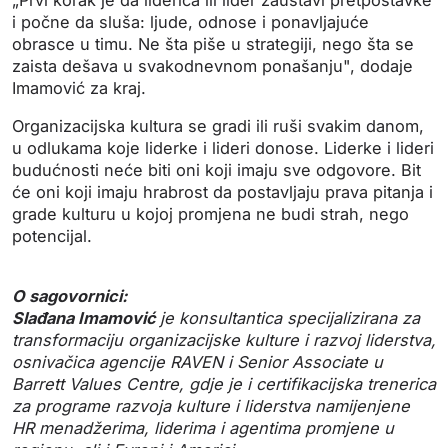
„Prvi korak je da liderica ili lider zaustavi pretpostavke
i počne da sluša: ljude, odnose i ponavljajuće
obrasce u timu. Ne šta piše u strategiji, nego šta se
zaista dešava u svakodnevnom ponašanju", dodaje
Imamović za kraj.
Organizacijska kultura se gradi ili ruši svakim danom,
u odlukama koje liderke i lideri donose. Liderke i lideri
budućnosti neće biti oni koji imaju sve odgovore. Bit
će oni koji imaju hrabrost da postavljaju prava pitanja i
grade kulturu u kojoj promjena ne budi strah, nego
potencijal.
O sagovornici:
Slađana Imamović
je konsultantica specijalizirana za
transformaciju organizacijske kulture i razvoj liderstva,
osnivačica agencije RAVEN i Senior Associate u
Barrett Values Centre, gdje je i certifikacijska trenerica
za programe razvoja kulture i liderstva namijenjene
HR menadžerima, liderima i agentima promjene u