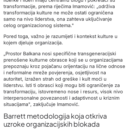
liderke i lideri imaju centralnu ulogu i pokretači su
transformacije, prema riječima Imamović: „održiva
transformacija kulture ne može ostati ograničena
samo na nivo liderstva, ona zahteva uključivanje
celog organizacionog sistema."
Pored toga, važno je razumijeti i kontekst kulture u
kojem djeluje organizacija.
„Prostor Balkana nosi specifične transgeneracijski
prenošene kulturne obrasce koji se u organizacijama
prepoznaju kroz pojačanu orijentaciju na lične odnose
i neformalne mreže povjerenja, osjetljivost na
autoritet, izražen strah od greške i kult moći u
liderstvu. Isti ti obrasci koji mogu biti ograničenje za
transformaciju, istovremeno nose i resurs, visok nivo
interpersonalne povezanosti i adaptivnost u kriznim
situacijama", zaključuje Imamović.
Barrett metodologija koja otkriva
uzroke organizacijskih blokada