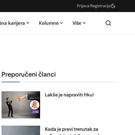
Prijava
/
Registracija
šna karijera
Kolumne
Više
Preporučeni članci
Lakše je napraviti frku!
Kada je pravi trenutak za