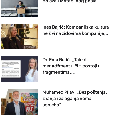
odlazak iz stabilnog posla
Ines Bajrić: Kompanijska kultura
ne živi na zidovima kompanije,...
Dr. Ema Burić: „Talent
menadžment u BiH postoji u
fragmentima,...
Muhamed Pilav: „Bez poštenja,
znanja i zalaganja nema
uspjeha"...