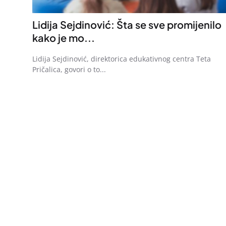
Lidija Sejdinović: Šta se sve promijenilo
kako je mo...
Lidija Sejdinović, direktorica edukativnog centra Teta
Pričalica, govori o to...