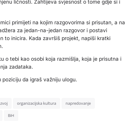
jenu ličnosti. Zahtijeva svjesnost o tome gdje si i
ici primijeti na kojim razgovorima si prisutan, a na
nadžera za jedan-na-jedan razgovor i postavi
to inicira. Kada završiš projekt, napiši kratki
m.
ku o tebi kao osobi koja razmišlja, koja je prisutna i
anja zadataka.
 u poziciju da igraš važniju ulogu.
azvoj
organizacijska kultura
napredovanje
BiH