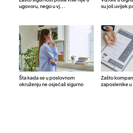
ugovoru, nego u vj...
su još uvijek p
Šta kada se u poslovnom
Zašto kompan
okruženju ne osjećaš sigurno
zaposlenike u