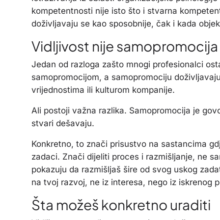
kompetentnosti nije isto što i stvarna kompetent
doživljavaju se kao sposobnije, čak i kada objekt
Vidljivost nije samopromocija
Jedan od razloga zašto mnogi profesionalci ostaju
samopromocijom, a samopromociju doživljavaju k
vrijednostima ili kulturom kompanije.
Ali postoji važna razlika. Samopromocija je govori
stvari dešavaju.
Konkretno, to znači prisustvo na sastancima gd
zadaci. Znači dijeliti proces i razmišljanje, ne sa
pokazuju da razmišljaš šire od svog uskog zadatk
na tvoj razvoj, ne iz interesa, nego iz iskrenog 
Šta možeš konkretno uraditi