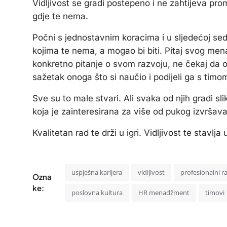
Vidljivost se gradi postepeno i ne zahtijeva prom
gdje te nema.
Počni s jednostavnim koracima i u sljedećoj sedm
kojima te nema, a mogao bi biti. Pitaj svog me
konkretno pitanje o svom razvoju, ne čekaj da on 
sažetak onoga što si naučio i podijeli ga s timo
Sve su to male stvari. Ali svaka od njih gradi sli
koja je zainteresirana za više od pukog izvršav
Kvalitetan rad te drži u igri. Vidljivost te stavlja
uspješna karijera
vidljivost
profesionalni r
Ozna
ke:
poslovna kultura
HR menadžment
timovi