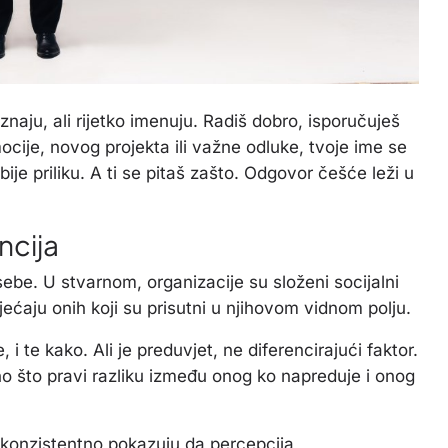
znaju, ali rijetko imenuju. Radiš dobro, isporučuješ
ocije, novog projekta ili važne odluke, tvoje ime se
je priliku. A ti se pitaš zašto. Odgovor češće leži u
ncija
 sebe. U stvarnom, organizacije su složeni socijalni
sjećaju onih koji su prisutni u njihovom vidnom polju.
 i te kako. Ali je preduvjet, ne diferencirajući faktor.
no što pravi razliku između onog ko napreduje i onog
je konzistentno pokazuju da percepcija