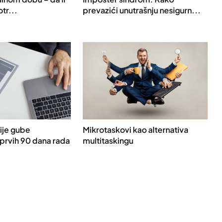
otr...
prevazići unutrašnju nesigurn...
ije gube
Mikrotaskovi kao alternativa
 prvih 90 dana rada
multitaskingu