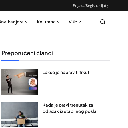
Prijava
/
Registracija
šna karijera
Kolumne
Više
Preporučeni članci
Lakše je napraviti frku!
Kada je pravi trenutak za
odlazak iz stabilnog posla