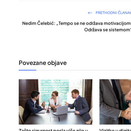
PRETHODNI ČLANA
Nedim Čelebić: „Tempo se ne održava motivacijom
Održava se sistemom
Povezane objave
Zašto sigurnost posla više nije u
Vizitke u digi