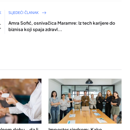
K
SLJEDEĆI ČLANAK
.
Amra Sofić, osnivačica Maramre: Iz tech karijere do
"
biznisa koji spaja zdravl...
talnom dobu – da li
Imposter sindrom: Kako