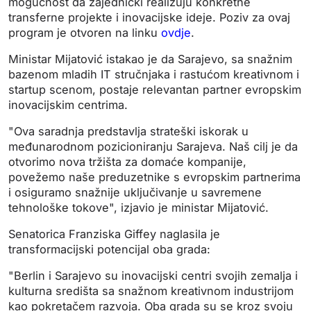
mogućnost da zajednički realizuju konkretne
transferne projekte i inovacijske ideje. Poziv za ovaj
program je otvoren na linku
ovdje
.
Ministar Mijatović istakao je da Sarajevo, sa snažnim
bazenom mladih IT stručnjaka i rastućom kreativnom i
startup scenom, postaje relevantan partner evropskim
inovacijskim centrima.
"Ova saradnja predstavlja strateški iskorak u
međunarodnom pozicioniranju Sarajeva. Naš cilj je da
otvorimo nova tržišta za domaće kompanije,
povežemo naše preduzetnike s evropskim partnerima
i osiguramo snažnije uključivanje u savremene
tehnološke tokove", izjavio je ministar Mijatović.
Senatorica Franziska Giffey naglasila je
transformacijski potencijal oba grada:
"Berlin i Sarajevo su inovacijski centri svojih zemalja i
kulturna središta sa snažnom kreativnom industrijom
kao pokretačem razvoja. Oba grada su se kroz svoju