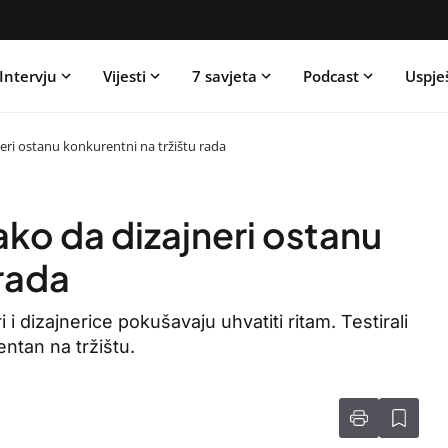
Intervju
Vijesti
7 savjeta
Podcast
Uspje
neri ostanu konkurentni na tržištu rada
ako da dizajneri ostanu
 rada
 dizajnerice pokušavaju uhvatiti ritam. Testirali
entan na tržištu.