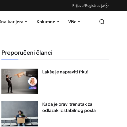
Prijava
/
Registracija
šna karijera
Kolumne
Više
Preporučeni članci
Lakše je napraviti frku!
Kada je pravi trenutak za
odlazak iz stabilnog posla