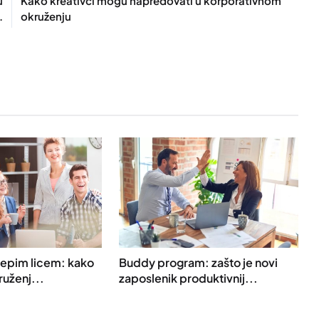
u
Kako kreativci mogu napredovati u korporativnom
.
okruženju
ijepim licem: kako
Buddy program: zašto je novi
uženj...
zaposlenik produktivnij...