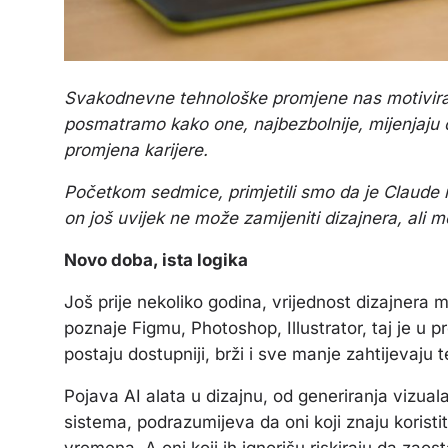
Svakodnevne tehnološke promjene nas motiviraj
posmatramo kako one, najbezbolnije, mijenjaju opi
promjena karijere.
Početkom sedmice, primjetili smo da je Claude iz
on još uvijek ne može zamijeniti dizajnera, ali 
Novo doba, ista logika
Još prije nekoliko godina, vrijednost dizajnera 
poznaje Figmu, Photoshop, Illustrator, taj je u pre
postaju dostupniji, brži i sve manje zahtijevaju 
Pojava AI alata u dizajnu, od generiranja vizual
sistema, podrazumijeva da oni koji znaju koristit
vremena. A oni koji ih ignorišu riskiraju da zao