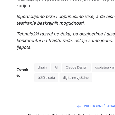
karijeru.
Isporučujemo brže i doprinosimo više, a da bism
testiranje beskrajnih mogućnosti.
Tehnološki razvoj ne čeka, pa dizajnerima i diz
konkurentni na tržištu rada, ostaje samo jedno. U
ljepota.
dizajn
AI
Claude Design
uspješna kari
Oznak
e:
tržište rada
digitalne vještine
PRETHODNI ČLANA