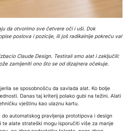
u da otvorimo sve četvere oči i uši. Dok
se poslova i pozicije, ili još radikalnije pokreću val
bacio Claude Design. Testirali smo alat i zaključili:
može zamijeniti ono što se od dizajnera očekuje.
mjerila se sposobnošću da savlada alat. Ko bolje
dnosti. Danas taj kriterij polako gubi na težini. Alati
tehničku vještinu kao ulaznu kartu.
a do automatskog pravljenja prototipova i design
i te alate strateški mogu isporučiti više za manje
stanu, ne zbog nedostatka talenta, nego zbog