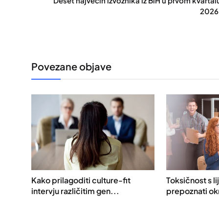
Deset najvećih izvoznika iz BiH u prvom kvartal
2026
Povezane objave
Kako prilagoditi culture-fit
Toksičnost s l
intervju različitim gen...
prepoznati okr