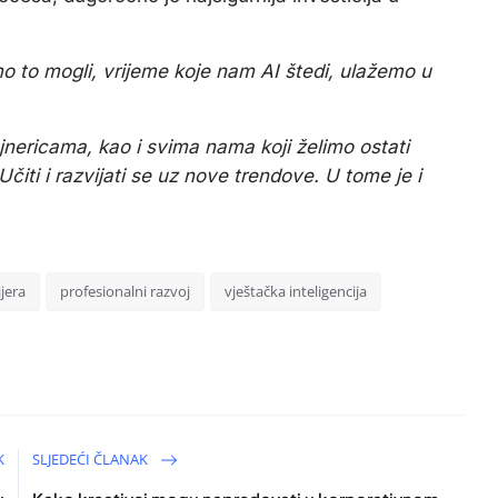
o to mogli, vrijeme koje nam AI štedi, ulažemo u
ajnericama, kao i svima nama koji želimo ostati
čiti i razvijati se uz nove trendove. U tome je i
jera
profesionalni razvoj
vještačka inteligencija
K
SLJEDEĆI ČLANAK