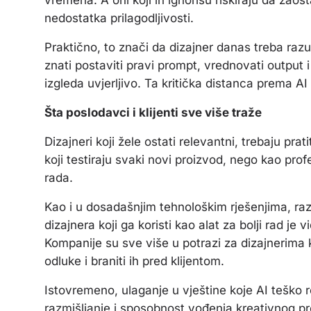
nedostatka prilagodljivosti.
Praktično, to znači da dizajner danas treba razumj
znati postaviti pravi prompt, vrednovati output i
izgleda uvjerljivo. Ta kritička distanca prema A
Šta poslodavci i klijenti sve više traže
Dizajneri koji žele ostati relevantni, trebaju prati
koji testiraju svaki novi proizvod, nego kao prof
rada.
Kao i u dosadašnjim tehnološkim rješenjima, razli
dizajnera koji ga koristi kao alat za bolji rad je v
Kompanije su sve više u potrazi za dizajnerima 
odluke i braniti ih pred klijentom.
Istovremeno, ulaganje u vještine koje AI teško re
razmišljanje i sposobnost vođenja kreativnog pro