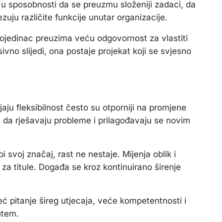
a u sposobnosti da se preuzmu složeniji zadaci, da
ezuju različite funkcije unutar organizacije.
 pojedinac preuzima veću odgovornost za vlastiti
ivno slijedi, ona postaje projekat koji se svjesno
jaju fleksibilnost često su otporniji na promjene
u da rješavaju probleme i prilagođavaju se novim
i svoj značaj, rast ne nestaje. Mijenja oblik i
za titule. Događa se kroz kontinuirano širenje
eć pitanje šireg utjecaja, veće kompetentnosti i
utem.