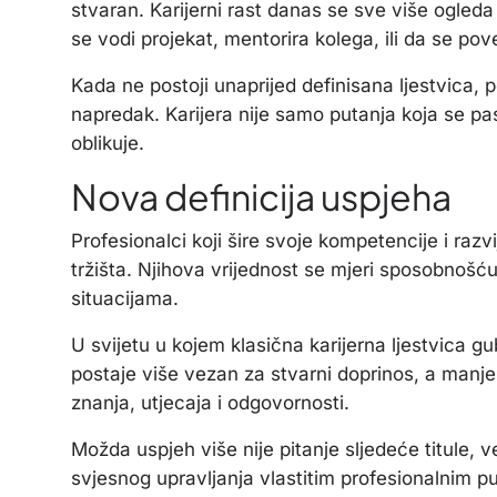
stvaran. Karijerni rast danas se sve više ogled
se vodi projekat, mentorira kolega, ili da se pov
Kada ne postoji unaprijed definisana ljestvica,
napredak. Karijera nije samo putanja koja se pas
oblikuje.
Nova definicija uspjeha
Profesionalci koji šire svoje kompetencije i razvi
tržišta. Njihova vrijednost se mjeri sposobnošć
situacijama.
U svijetu u kojem klasična karijerna ljestvica gub
postaje više vezan za stvarni doprinos, a manje 
znanja, utjecaja i odgovornosti.
Možda uspjeh više nije pitanje sljedeće titule, v
svjesnog upravljanja vlastitim profesionalnim p