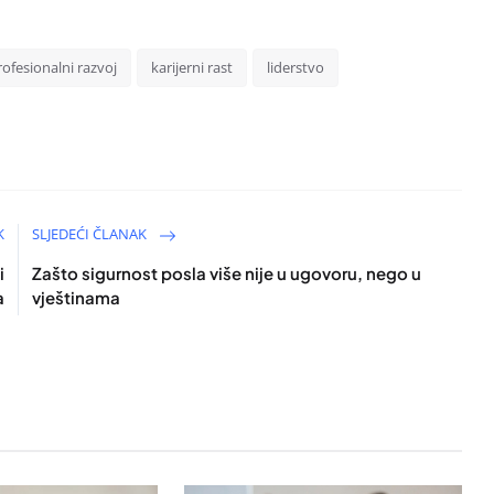
rofesionalni razvoj
karijerni rast
liderstvo
K
SLJEDEĆI ČLANAK
i
Zašto sigurnost posla više nije u ugovoru, nego u
a
vještinama