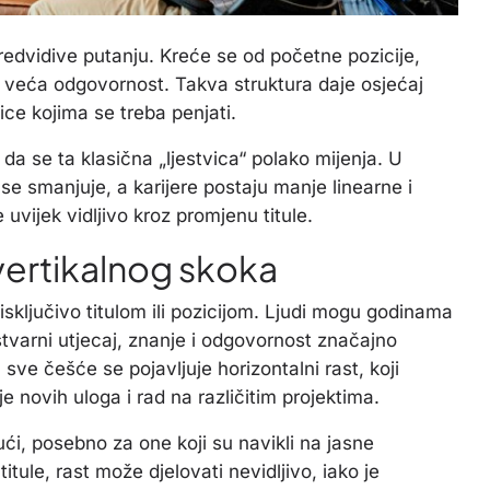
redvidive putanju. Kreće se od početne pozicije,
 i veća odgovornost. Takva struktura daje osjećaj
ice kojima se treba penjati.
a se ta klasična „ljestvica“ polako mijenja. U
se smanjuje, a karijere postaju manje linearne i
uvijek vidljivo kroz promjenu titule.
 vertikalnog skoka
sključivo titulom ili pozicijom. Ljudi mogu godinama
v stvarni utjecaj, znanje i odgovornost značajno
ve češće se pojavljuje horizontalni rast, koji
 novih uloga i rad na različitim projektima.
ći, posebno za one koji su navikli na jasne
itule, rast može djelovati nevidljivo, iako je