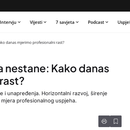
Intervju
Vijesti
7 savjeta
Podcast
Uspje
Kako danas mjerimo profesionalni rast?
ca nestane: Kako danas
rast?
ule i unapređenja. Horizontalni razvoj, širenje
a mjera profesionalnog uspjeha.