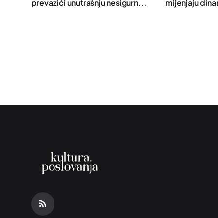
prevazići unutrašnju nesigurn...
mijenjaju din