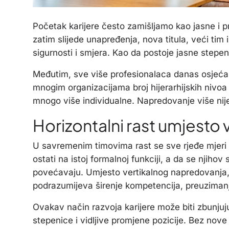
Početak karijere često zamišljamo kao jasne i p
zatim slijede unapređenja, nova titula, veći tim
sigurnosti i smjera. Kao da postoje jasne stepen
Međutim, sve više profesionalaca danas osjeća d
mnogim organizacijama broj hijerarhijskih nivoa 
mnogo više individualne. Napredovanje više nije 
Horizontalni rast umjesto
U savremenim timovima rast se sve rjeđe mjeri i
ostati na istoj formalnoj funkciji, a da se njiho
povećavaju. Umjesto vertikalnog napredovanja, s
podrazumijeva širenje kompetencija, preuzimanje
Ovakav način razvoja karijere može biti zbunjuju
stepenice i vidljive promjene pozicije. Bez nove t