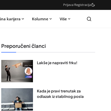
Prijava
/
Registracija
šna karijera
Kolumne
Više
Preporučeni članci
Lakše je napraviti frku!
Kada je pravi trenutak za
odlazak iz stabilnog posla