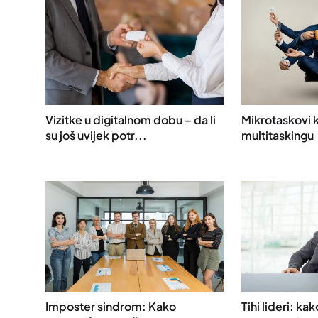
Vizitke u digitalnom dobu – da li
Mikrotaskovi k
su još uvijek potr...
multitaskingu
Imposter sindrom: Kako
Tihi lideri: kak