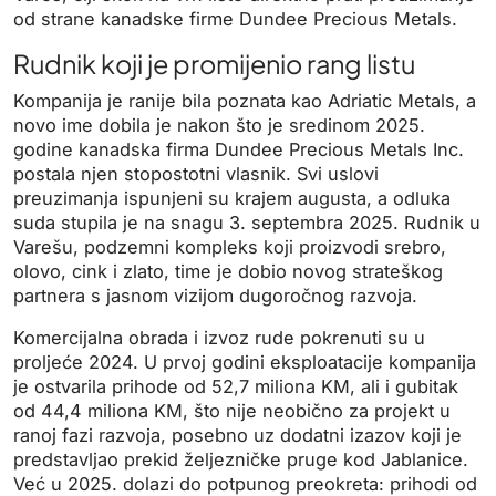
od strane kanadske firme Dundee Precious Metals.
Rudnik koji je promijenio rang listu
Kompanija je ranije bila poznata kao Adriatic Metals, a
novo ime dobila je nakon što je sredinom 2025.
godine kanadska firma Dundee Precious Metals Inc.
postala njen stopostotni vlasnik. Svi uslovi
preuzimanja ispunjeni su krajem augusta, a odluka
suda stupila je na snagu 3. septembra 2025. Rudnik u
Varešu, podzemni kompleks koji proizvodi srebro,
olovo, cink i zlato, time je dobio novog strateškog
partnera s jasnom vizijom dugoročnog razvoja.
Komercijalna obrada i izvoz rude pokrenuti su u
proljeće 2024. U prvoj godini eksploatacije kompanija
je ostvarila prihode od 52,7 miliona KM, ali i gubitak
od 44,4 miliona KM, što nije neobično za projekt u
ranoj fazi razvoja, posebno uz dodatni izazov koji je
predstavljao prekid željezničke pruge kod Jablanice.
Već u 2025. dolazi do potpunog preokreta: prihodi od