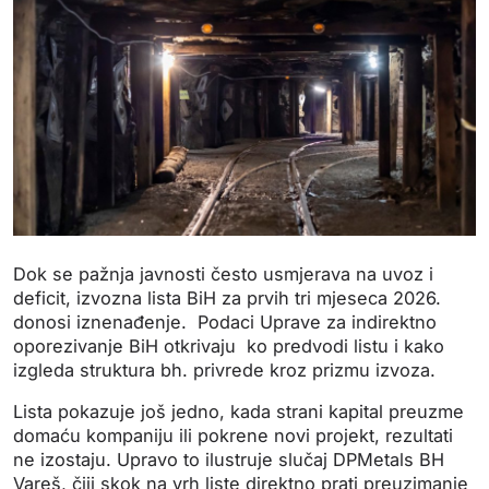
Dok se pažnja javnosti često usmjerava na uvoz i
deficit, izvozna lista BiH za prvih tri mjeseca 2026.
donosi iznenađenje. Podaci Uprave za indirektno
oporezivanje BiH otkrivaju ko predvodi listu i kako
izgleda struktura bh. privrede kroz prizmu izvoza.
Lista pokazuje još jedno, kada strani kapital preuzme
domaću kompaniju ili pokrene novi projekt, rezultati
ne izostaju. Upravo to ilustruje slučaj DPMetals BH
Vareš, čiji skok na vrh liste direktno prati preuzimanje