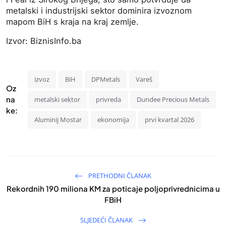
metalski i industrijski sektor dominira izvoznom
mapom BiH s kraja na kraj zemlje.
Izvor: BiznisInfo.ba
izvoz
BiH
DPMetals
Vareš
Oz
na
metalski sektor
privreda
Dundee Precious Metals
ke:
Aluminij Mostar
ekonomija
prvi kvartal 2026
PRETHODNI ČLANAK
Rekordnih 190 miliona KM za poticaje poljoprivrednicima u
FBiH
SLJEDEĆI ČLANAK