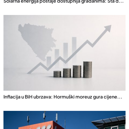
Solarna energija postaje dostupnija građanima: Šta d...
Inflacija u BiH ubrzava: Hormuški moreuz gura cijene...