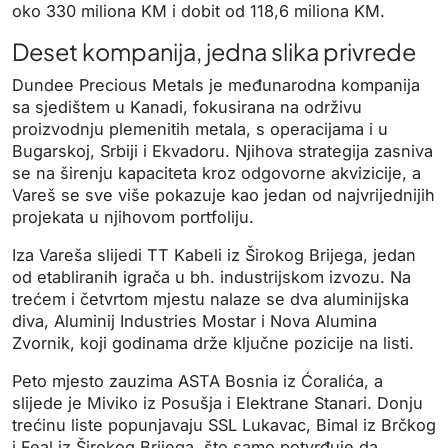
oko 330 miliona KM i dobit od 118,6 miliona KM.
Deset kompanija, jedna slika privrede
Dundee Precious Metals je međunarodna kompanija
sa sjedištem u Kanadi, fokusirana na održivu
proizvodnju plemenitih metala, s operacijama i u
Bugarskoj, Srbiji i Ekvadoru. Njihova strategija zasniva
se na širenju kapaciteta kroz odgovorne akvizicije, a
Vareš se sve više pokazuje kao jedan od najvrijednijih
projekata u njihovom portfoliju.
Iza Vareša slijedi TT Kabeli iz Širokog Brijega, jedan
od etabliranih igrača u bh. industrijskom izvozu. Na
trećem i četvrtom mjestu nalaze se dva aluminijska
diva, Aluminij Industries Mostar i Nova Alumina
Zvornik, koji godinama drže ključne pozicije na listi.
Peto mjesto zauzima ASTA Bosnia iz Ćoralića, a
slijede je Miviko iz Posušja i Elektrane Stanari. Donju
trećinu liste popunjavaju SSL Lukavac, Bimal iz Brčkog
i Feal iz Širokog Brijega, što samo potvrđuje da