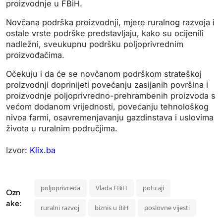
proizvodnje u FBiH.
Novčana podrška proizvodnji, mjere ruralnog razvoja i
ostale vrste podrške predstavljaju, kako su ocijenili
nadležni, sveukupnu podršku poljoprivrednim
proizvođačima.
Očekuju i da će se novčanom podrškom strateškoj
proizvodnji doprinijeti povećanju zasijanih površina i
proizvodnje poljoprivredno-prehrambenih proizvoda s
većom dodanom vrijednosti, povećanju tehnološkog
nivoa farmi, osavremenjavanju gazdinstava i uslovima
života u ruralnim područjima.
Izvor:
Klix.ba
poljoprivreda
Vlada FBiH
poticaji
Ozn
ake:
ruralni razvoj
biznis u BiH
poslovne vijesti