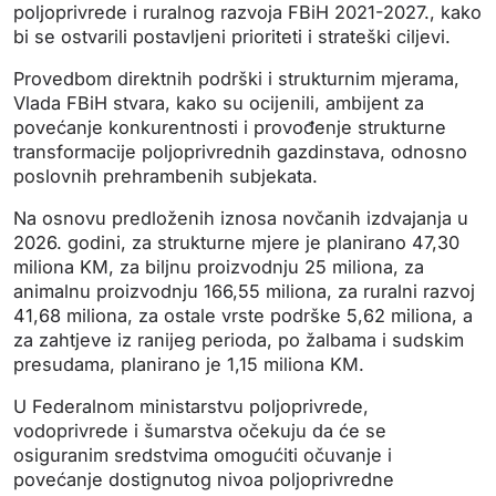
poljoprivrede i ruralnog razvoja FBiH 2021-2027., kako
bi se ostvarili postavljeni prioriteti i strateški ciljevi.
Provedbom direktnih podrški i strukturnim mjerama,
Vlada FBiH stvara, kako su ocijenili, ambijent za
povećanje konkurentnosti i provođenje strukturne
transformacije poljoprivrednih gazdinstava, odnosno
poslovnih prehrambenih subjekata.
Na osnovu predloženih iznosa novčanih izdvajanja u
2026. godini, za strukturne mjere je planirano 47,30
miliona KM, za biljnu proizvodnju 25 miliona, za
animalnu proizvodnju 166,55 miliona, za ruralni razvoj
41,68 miliona, za ostale vrste podrške 5,62 miliona, a
za zahtjeve iz ranijeg perioda, po žalbama i sudskim
presudama, planirano je 1,15 miliona KM.
U Federalnom ministarstvu poljoprivrede,
vodoprivrede i šumarstva očekuju da će se
osiguranim sredstvima omogućiti očuvanje i
povećanje dostignutog nivoa poljoprivredne