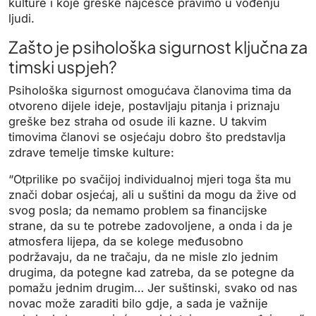
kulture i koje greške najčešće pravimo u vođenju
ljudi.
Zašto je psihološka sigurnost ključna za
timski uspjeh?
Psihološka sigurnost omogućava članovima tima da
otvoreno dijele ideje, postavljaju pitanja i priznaju
greške bez straha od osude ili kazne. U takvim
timovima članovi se osjećaju dobro što predstavlja
zdrave temelje timske kulture:
“Otprilike po svačijoj individualnoj mjeri toga šta mu
znači dobar osjećaj, ali u suštini da mogu da žive od
svog posla; da nemamo problem sa financijske
strane, da su te potrebe zadovoljene, a onda i da je
atmosfera lijepa, da se kolege međusobno
podržavaju, da ne tračaju, da ne misle zlo jednim
drugima, da potegne kad zatreba, da se potegne da
pomažu jednim drugim… Jer suštinski, svako od nas
novac može zaraditi bilo gdje, a sada je važnije