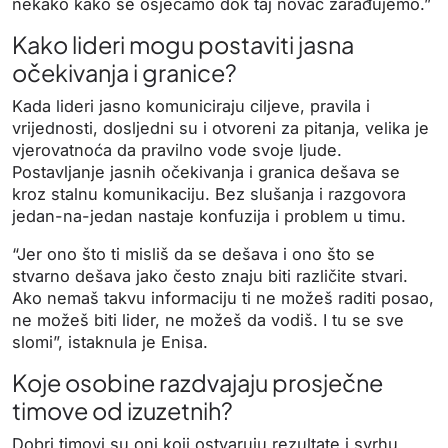
nekako kako se osjećamo dok taj novac zarađujemo.”
Kako lideri mogu postaviti jasna
očekivanja i granice?
Kada lideri jasno komuniciraju ciljeve, pravila i
vrijednosti, dosljedni su i otvoreni za pitanja, velika je
vjerovatnoća da pravilno vode svoje ljude.
Postavljanje jasnih očekivanja i granica dešava se
kroz stalnu komunikaciju. Bez slušanja i razgovora
jedan-na-jedan nastaje konfuzija i problem u timu.
“Jer ono što ti misliš da se dešava i ono što se
stvarno dešava jako često znaju biti različite stvari.
Ako nemaš takvu informaciju ti ne možeš raditi posao,
ne možeš biti lider, ne možeš da vodiš. I tu se sve
slomi”, istaknula je Enisa.
Koje osobine razdvajaju prosječne
timove od izuzetnih?
Dobri timovi su oni koji ostvaruju rezultate i svrhu