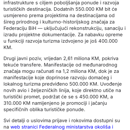
infrastrukture s ciljem poboljšanja ponude i razvoja
turističkih destinacija. Dodatnih 550.000 KM bit će
usmjereno prema projektima na destinacijama od
šireg prirodnog i kulturno-historijskog značaja za
Federaciju BiH — uključujući rekonstrukciju, sanaciju i
izradu projektne dokumentacije. Za nabavku opreme
u funkciji razvoja turizma izdvojeno je još 400.000
KM.
Drugi javni poziv, vrijedan 2,61 miliona KM, pokriva
tekuće transfere. Manifestacije od međunarodnog
značaja mogu računati na 1,2 miliona KM, dok je za
manifestacije koje doprinose razvoju domaćeg i
lokalnog turizma predviđeno 500.000 KM. Uvođenje
novih avio i željezničkih linija, koje direktno utiče na
turistički promet, podržat će se s 450.000 KM, a
310.000 KM namijenjeno je promociji i jačanju
specifičnih oblika turističke ponude.
Svi detalji o uslovima prijave i rokovima dostupni su
na
web stranici Federalnog ministarstva okoliša i