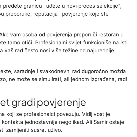
pređete granicu i uđete u novi proces selekcije",
u preporuke, reputacija i povjerenje koje ste
a. Ako vam osoba od povjerenja preporuči restoran u
 tamo otići. Profesionalni svijet funkcioniše na isti
 vaš rad često nosi više težine od najurednije
ojekte, saradnje i svakodnevni rad dugoročno možda
brzo, ne može se simulirati, ali jednom izgrađena, radi
ret gradi povjerenje
a koji se profesionalci povezuju. Vidljivost je
g kontakta jednostavnije nego ikad. Ali Samir ostaje
i zamijeniti susret uživo.