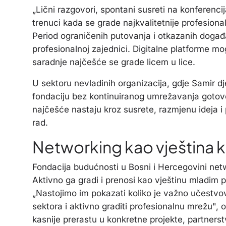
„Lični razgovori, spontani susreti na konferenci
trenuci kada se grade najkvalitetnije profesiona
Period ograničenih putovanja i otkazanih događa
profesionalnoj zajednici. Digitalne platforme mo
saradnje najčešće se grade licem u lice.
U sektoru nevladinih organizacija, gdje Samir dje
fondaciju bez kontinuiranog umrežavanja gotovo j
najčešće nastaju kroz susrete, razmjenu ideja i 
rad.
Networking kao vještina k
Fondacija budućnosti u Bosni i Hercegovini netw
Aktivno ga gradi i prenosi kao vještinu mladim 
„Nastojimo im pokazati koliko je važno učestvova
sektora i aktivno graditi profesionalnu mrežu",
kasnije prerastu u konkretne projekte, partnerstva 