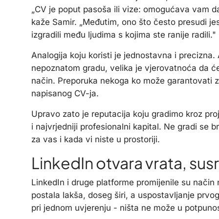
„CV je poput pasoša ili vize: omogućava vam da 
kaže Samir. „Međutim, ono što često presudi jes
izgradili među ljudima s kojima ste ranije radili."
Analogija koju koristi je jednostavna i precizn
nepoznatom gradu, velika je vjerovatnoća da ćete
način. Preporuka nekoga ko može garantovati za
napisanog CV-ja.
Upravo zato je reputacija koju gradimo kroz pr
i najvrjedniji profesionalni kapital. Ne gradi se 
za vas i kada vi niste u prostoriji.
LinkedIn otvara vrata, sus
LinkedIn i druge platforme promijenile su način n
postala lakša, doseg širi, a uspostavljanje prvo
pri jednom uvjerenju - ništa ne može u potpunost