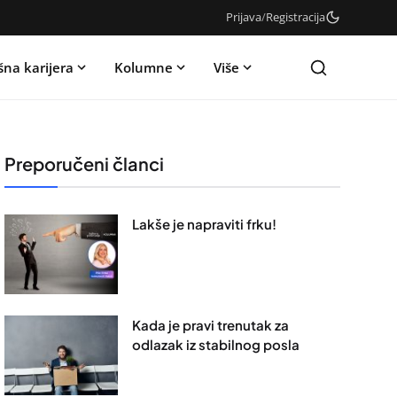
Prijava
/
Registracija
šna karijera
Kolumne
Više
Preporučeni članci
Lakše je napraviti frku!
Kada je pravi trenutak za
odlazak iz stabilnog posla