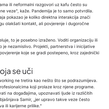
jama ili neformalni razgovori uz kafu često su
lne veze", kaže. Pandemija je to samo potvrdila.
ja pokazao je koliko direktna interakcija znači
gu olakšati kontakt, ali povjerenje i dugoročne
luje, to je posebno izraženo. Voditi organizaciju ili
e nezamislivo. Projekti, partnerstva i inicijative
povjerenje koje se gradi postepeno, kroz zajednički
oja se uči
orking ne tretira kao nešto što se podrazumijeva.
profesionalcima koji prolaze kroz njene programe.
ti na događajima, upoznavati ljude iz različitih
 objašnjava Samir, „jer upravo takve veze često
ili karijerne prilike."