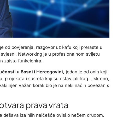
 od povjerenja, razgovor uz kafu koji preraste u
svjesni. Networking je u profesionalnom svijetu
on zaista funkcionira.
ćnosti u Bosni i Hercegovini,
jedan je od onih koji
 projekata i susreta koji su ostavljali trag. „Iskreno,
aki njen važan korak bio je na neki način povezan s
otvara prava vrata
se dešava iza njih najčešće ovisi o nečem drugom.