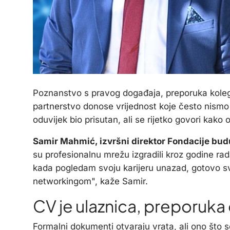
Poznanstvo s pravog događaja, preporuka kolege
partnerstvo donose vrijednost koje često nismo 
oduvijek bio prisutan, ali se rijetko govori kako 
Samir Mahmić, izvršni direktor Fondacije budu
su profesionalnu mrežu izgradili kroz godine rada,
kada pogledam svoju karijeru unazad, gotovo sv
networkingom", kaže Samir.
CV je ulaznica, preporuka 
Formalni dokumenti otvaraju vrata, ali ono što 