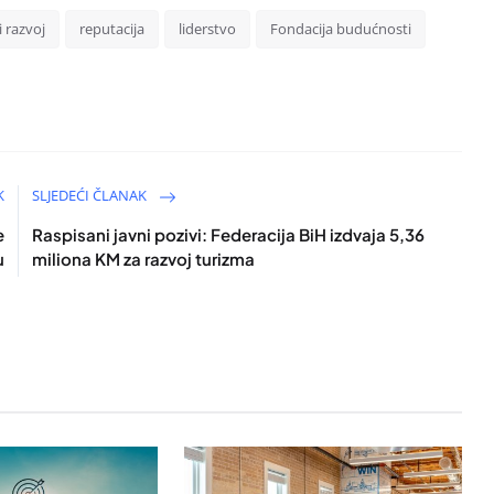
i razvoj
reputacija
liderstvo
Fondacija budućnosti
K
SLJEDEĆI ČLANAK
e
Raspisani javni pozivi: Federacija BiH izdvaja 5,36
u
miliona KM za razvoj turizma