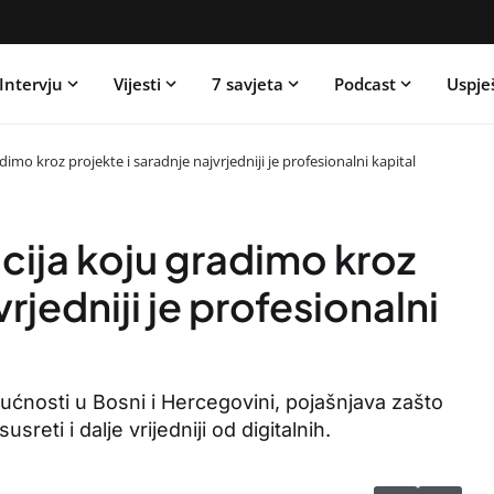
Intervju
Vijesti
7 savjeta
Podcast
Uspje
mo kroz projekte i saradnje najvrjedniji je profesionalni kapital
ija koju gradimo kroz
rjedniji je profesionalni
ućnosti u Bosni i Hercegovini, pojašnjava zašto
usreti i dalje vrijedniji od digitalnih.