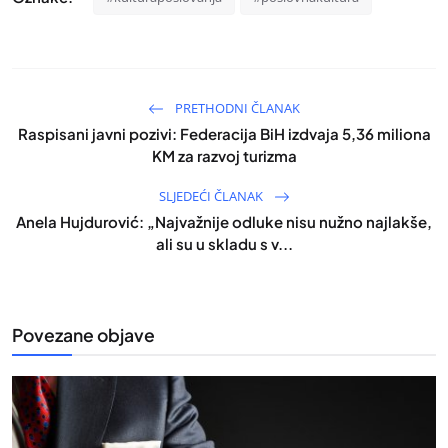
PRETHODNI ČLANAK
Raspisani javni pozivi: Federacija BiH izdvaja 5,36 miliona
KM za razvoj turizma
SLJEDEĆI ČLANAK
Anela Hujdurović: „Najvažnije odluke nisu nužno najlakše,
ali su u skladu s v...
Povezane objave