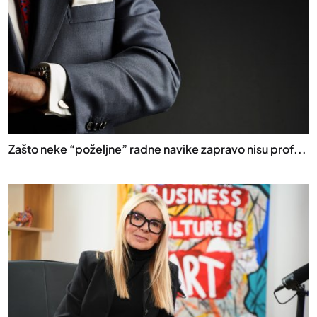
Zašto neke “poželjne” radne navike zapravo nisu prof...