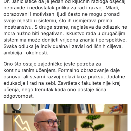
Dr. Jahić ističe da je jedan od ključnih razloga osjećaj
nepravde i nedostatak prilika za rad i razvoj. Mladi,
obrazovani i motivisani ljudi često ne mogu pronaći
svoje mjesto u sistemu, što ih usmjerava prema
inostranstvu. S druge strane, naglašava da odlazak ne
mora nužno biti negativan. Iskustvo rada u drugačijim
sistemima može donijeti vrijedna znanja i perspektive.
Svaka odluka je individualna i zavisi od ličnih ciljeva,
ambicija i okolnosti.
Ono što ostaje zajedničko jeste potreba za
kontinuiranim učenjem. Formalno obrazovanje daje
osnovu, ali stvarni razvoj dolazi kroz praksu, dodatne
edukacije i rad na sebi. Završetak fakulteta nije kraj
učenja, nego trenutak kada ono postaje lična
odgovornost.