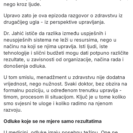
nego kroz ljude.
Upravo zato je ova epizoda razgovor o zdravstvu iz
drugačijeg ugla - iz perspektive upravljanja.
Dr. Jahić ističe da razlika između uspješnih i
neuspješnih sistema ne leži u resursima, nego u
načinu na koji se njima upravlja. Isti ljudi, iste
tehnologije i slični budžeti mogu dati potpuno različite
rezultate, u zavisnosti od organizacije, načina rada i
donošenja odluka.
U tom smislu, menadžment u zdravstvu nije dodatna
vrijednost, nego nužnost. Svaki doktor, bez obzira na
formalnu poziciju, u određenom trenutku upravlja -
timom, procesom ili situacijom. Ključ je u tome koliko
smo svjesni te uloge i koliko radimo na njenom
razvoju.
Odluke koje se ne mjere samo rezultatima
U medicini, odluke imaju posebnu težinu. One ne