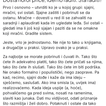
Prvo i osnovno – utvrditi ko je u kojoj grupi: sjajni,
mračni, svi ostali. Sjajne zaštiti i pobrinuti se da
ostanu. Mračne – dovesti u red ili se zahvaliti na
saradnji i aplaudirati kada im ugledate leđa. Svi ostali –
gledati ima li još koji sjajan i paziti da se ne omakne
koji mračni. Gradite sistem.
Jeste, vrlo je jednostavno. Ne nije to tako u knjigama,
a drugačije u praksi. Upravo ovako je u praksi.
Za najbolje se morate pobrinuti i čuvati ih. Tako što
ćete ih adekvatno platiti, tako što ćete pričati sa njima,
tako što ćete ih slušati. Tako što ćete im biti podrška.
Ne onako formalno i populistički, nego zaoprave. Pa
kad, recimo, sjajni dođe i kaže da ima ideju –
sješćemo, saslušati. Ako ima smisla (a, uvijek ima)
realizovaćemo. Kada ideja uspije (a, hoće),
pohvalićemo ga pred svima, nosati na ramenima,
slaviti kao junaka. Dati mu vidljivost, odati priznanje
što razmišlja i želi dobro. Potaknuti i ostale da tako