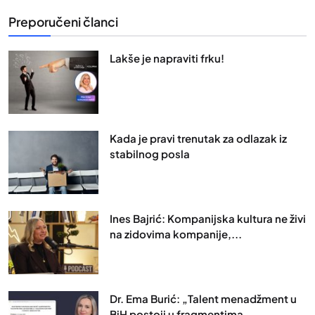
Preporučeni članci
Lakše je napraviti frku!
Kada je pravi trenutak za odlazak iz
stabilnog posla
Ines Bajrić: Kompanijska kultura ne živi
na zidovima kompanije,...
Dr. Ema Burić: „Talent menadžment u
BiH postoji u fragmentima,...