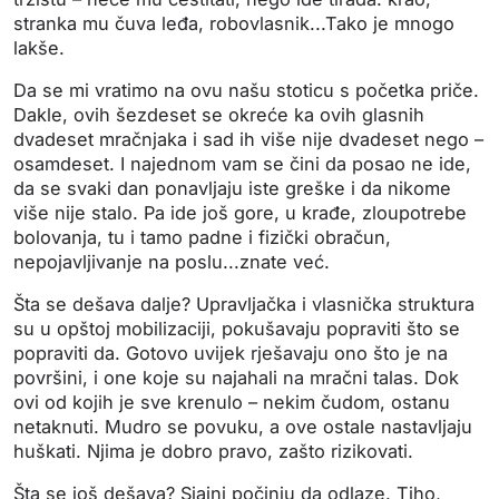
stranka mu čuva leđa, robovlasnik...Tako je mnogo
lakše.
Da se mi vratimo na ovu našu stoticu s početka priče.
Dakle, ovih šezdeset se okreće ka ovih glasnih
dvadeset mračnjaka i sad ih više nije dvadeset nego –
osamdeset. I najednom vam se čini da posao ne ide,
da se svaki dan ponavljaju iste greške i da nikome
više nije stalo. Pa ide još gore, u krađe, zloupotrebe
bolovanja, tu i tamo padne i fizički obračun,
nepojavljivanje na poslu...znate već.
Šta se dešava dalje? Upravljačka i vlasnička struktura
su u opštoj mobilizaciji, pokušavaju popraviti što se
popraviti da. Gotovo uvijek rješavaju ono što je na
površini, i one koje su najahali na mračni talas. Dok
ovi od kojih je sve krenulo – nekim čudom, ostanu
netaknuti. Mudro se povuku, a ove ostale nastavljaju
huškati. Njima je dobro pravo, zašto rizikovati.
Šta se još dešava? Sjajni počinju da odlaze. Tiho,