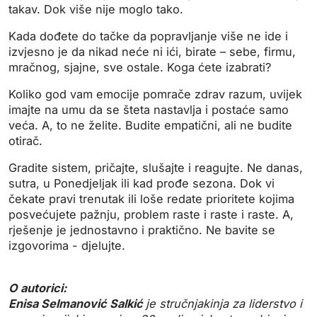
takav. Dok više nije moglo tako.
Kada dođete do tačke da popravljanje više ne ide i
izvjesno je da nikad neće ni ići, birate – sebe, firmu,
mračnog, sjajne, sve ostale. Koga ćete izabrati?
Koliko god vam emocije pomrače zdrav razum, uvijek
imajte na umu da se šteta nastavlja i postaće samo
veća. A, to ne želite. Budite empatični, ali ne budite
otirač.
Gradite sistem, pričajte, slušajte i reagujte. Ne danas,
sutra, u Ponedjeljak ili kad prođe sezona. Dok vi
čekate pravi trenutak ili loše redate prioritete kojima
posvećujete pažnju, problem raste i raste i raste. A,
rješenje je jednostavno i praktično. Ne bavite se
izgovorima - djelujte.
O autorici:
Enisa Selmanović Salkić
je stručnjakinja za liderstvo i