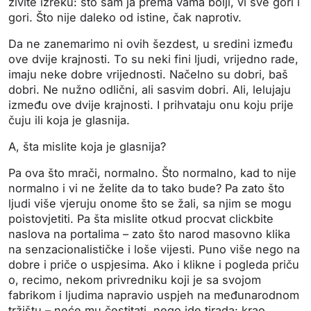
živite izreku: što sam ja prema vama bolji, vi sve gori i
gori. Što nije daleko od istine, čak naprotiv.
Da ne zanemarimo ni ovih šezdest, u sredini između
ove dvije krajnosti. To su neki fini ljudi, vrijedno rade,
imaju neke dobre vrijednosti. Načelno su dobri, baš
dobri. Ne nužno odlični, ali sasvim dobri. Ali, lelujaju
između ove dvije krajnosti. I prihvataju onu koju prije
čuju ili koja je glasnija.
A, šta mislite koja je glasnija?
Pa ova što mrači, normalno. Što normalno, kad to nije
normalno i vi ne želite da to tako bude? Pa zato što
ljudi više vjeruju onome što se žali, sa njim se mogu
poistovjetiti. Pa šta mislite otkud procvat clickbite
naslova na portalima – zato što narod masovno klika
na senzacionalističke i loše vijesti. Puno više nego na
dobre i priče o uspjesima. Ako i klikne i pogleda priču
o, recimo, nekom privredniku koji je sa svojom
fabrikom i ljudima napravio uspjeh na međunarodnom
tržištu – neće mu čestitati, nego ide tirada: krao,