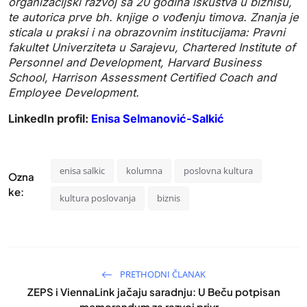
organizacijski razvoj sa 20 godina iskustva u biznisu,
te autorica prve bh. knjige o vođenju timova.
Znanja je
sticala u praksi i na obrazovnim institucijama:
Pravni
fakultet Univerziteta u Sarajevu, Chartered Institute of
Personnel and Development, Harvard Business
School, Harrison Assessment Certified Coach and
Employee Development.
LinkedIn profil:
Enisa Selmanović-Salkić
enisa salkic
kolumna
poslovna kultura
Ozna
ke:
kultura poslovanja
biznis
PRETHODNI ČLANAK
ZEPS i ViennaLink jačaju saradnju: U Beču potpisan
memorandum za razvoj privr...