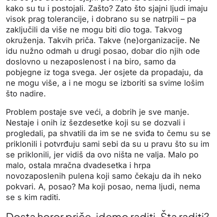
kako su tu i postojali. Zašto? Zato što sjajni ljudi imaju
visok prag tolerancije, i dobrano su se natrpili – pa
zaključili da više ne mogu biti dio toga. Takvog
okruženja. Takvih priča. Takve (ne)organizacije. Ne
idu nužno odmah u drugi posao, dobar dio njih ode
doslovno u nezaposlenost i na biro, samo da
pobjegne iz toga svega. Jer osjete da propadaju, da
ne mogu više, a i ne mogu se izboriti sa svime lošim
što nadire.
Problem postaje sve veći, a dobrih je sve manje.
Nestaje i onih iz šezdesetke koji su se dozvali i
progledali, pa shvatili da im se ne sviđa to čemu su se
priklonili i potvrđuju sami sebi da su u pravu što su im
se priklonili, jer vidiš da ovo ništa ne valja. Malo po
malo, ostala mračna dvadesetka i hrpa
novozaposlenih pulena koji samo čekaju da ih neko
pokvari. A, posao? Ma koji posao, nema ljudi, nema
se s kim raditi.
Dosta horor priče, idemo raditi. Šta raditi?