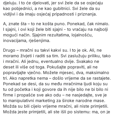
djeluju. I to će djelovati, jer svi žele da se osjećaju
kao pobjednici, a ne kao gubitnici. Svi žele da su
vidljivi i da imaju osjećaj pripadnosti i priznanja.
A, znate šta – to ne košta puno. Ponekad, čak nimalo.
I sjajni, i ovi koji žele biti sjajni - to vraćaju na najbolji
mogući način. Sjajnim rezultatima, lojalnošću,
inovacijama, rješenjima.
Drugo – mračni su takvi kakvi su. I to je ok. Ali, ne
moramo živjeti i raditi sa tim. Svi zaslužuju priliku, tako
i mračni. Ali jednu, eventualno dvije. Svakako ne
deset ili više od toga. Pokušajte popraviti, ali ne
popravljajte vječno. Možete mjesec, dva, maksimalno
tri. Ako napretka nema – došlo vrijeme da se rastajete.
Ponekad se desi, da su među mračnima ljudi koju su
tu od početka i koji govore da ih nije bilo ne bi bilo ni
firme i propašće sve ako odu – ne nasjedajte, sve je
to manipulativni marketing za široke narodne mase.
Možda su bili cijelo vrijeme mračni, ali niste primjetili.
Možda jeste primjetili, ali ste išli po sistemu: ma, on je