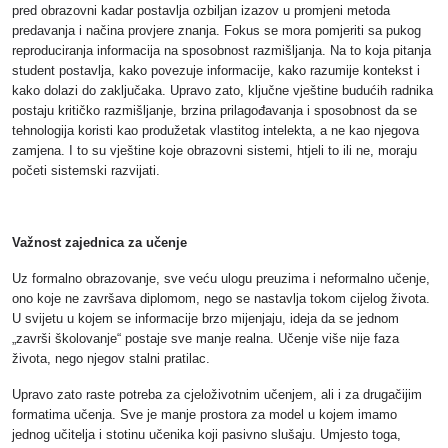
pred obrazovni kadar postavlja ozbiljan izazov u promjeni metoda
predavanja i načina provjere znanja. Fokus se mora pomjeriti sa pukog
reproduciranja informacija na sposobnost razmišljanja. Na to koja pitanja
student postavlja, kako povezuje informacije, kako razumije kontekst i
kako dolazi do zaključaka. Upravo zato, ključne vještine budućih radnika
postaju kritičko razmišljanje, brzina prilagođavanja i sposobnost da se
tehnologija koristi kao produžetak vlastitog intelekta, a ne kao njegova
zamjena. I to su vještine koje obrazovni sistemi, htjeli to ili ne, moraju
početi sistemski razvijati.
Važnost zajednica za učenje
Uz formalno obrazovanje, sve veću ulogu preuzima i neformalno učenje,
ono koje ne završava diplomom, nego se nastavlja tokom cijelog života.
U svijetu u kojem se informacije brzo mijenjaju, ideja da se jednom
„završi školovanje“ postaje sve manje realna. Učenje više nije faza
života, nego njegov stalni pratilac.
Upravo zato raste potreba za cjeloživotnim učenjem, ali i za drugačijim
formatima učenja. Sve je manje prostora za model u kojem imamo
jednog učitelja i stotinu učenika koji pasivno slušaju. Umjesto toga,