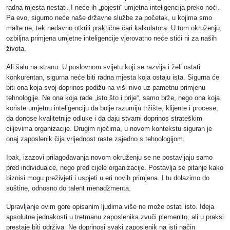
radna mjesta nestati. I neće ih „pojesti“ umjetna inteligencija preko noći.
Pa evo, sigurno neće naše državne službe za početak, u kojima smo
malte ne, tek nedavno otkrili praktične čari kalkulatora. U tom okruženju,
ozbiljna primjena umjetne inteligencije vjerovatno neće stići ni za naših
života.
Ali šalu na stranu. U poslovnom svijetu koji se razvija i želi ostati
konkurentan, sigurna neće biti radna mjesta koja ostaju ista. Sigurna će
biti ona koja svoj doprinos podižu na viši nivo uz pametnu primjenu
tehnologije. Ne ona koja rade „isto što i prije“, samo brže, nego ona koja
koriste umjetnu inteligenciju da bolje razumiju tržište, klijente i procese,
da donose kvalitetnije odluke i da daju stvarni doprinos strateškim
ciljevima organizacije. Drugim riječima, u novom kontekstu siguran je
onaj zaposlenik čija vrijednost raste zajedno s tehnologijom.
Ipak, izazovi prilagođavanja novom okruženju se ne postavljaju samo
pred individualce, nego pred cijele organizacije. Postavlja se pitanje kako
biznisi mogu preživjeti i uspjeti u eri novih primjena. I tu dolazimo do
suštine, odnosno do talent menadžmenta.
Upravljanje ovim gore opisanim ljudima više ne može ostati isto. Ideja
apsolutne jednakosti u tretmanu zaposlenika zvuči plemenito, ali u praksi
prestaje biti održiva. Ne doprinosi svaki zaposlenik na isti način