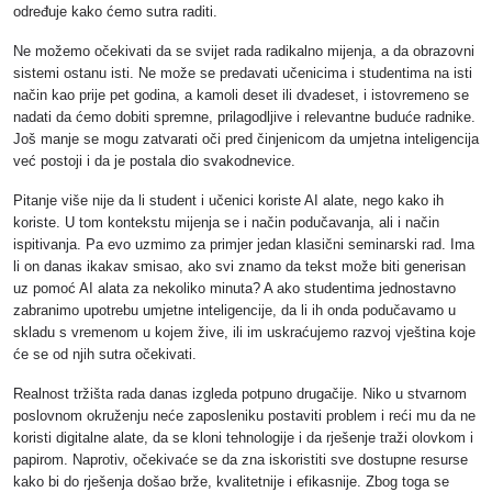
određuje kako ćemo sutra raditi.
Ne možemo očekivati da se svijet rada radikalno mijenja, a da obrazovni
sistemi ostanu isti. Ne može se predavati učenicima i studentima na isti
način kao prije pet godina, a kamoli deset ili dvadeset, i istovremeno se
nadati da ćemo dobiti spremne, prilagodljive i relevantne buduće radnike.
Još manje se mogu zatvarati oči pred činjenicom da umjetna inteligencija
već postoji i da je postala dio svakodnevice.
Pitanje više nije da li student i učenici koriste AI alate, nego kako ih
koriste. U tom kontekstu mijenja se i način podučavanja, ali i način
ispitivanja. Pa evo uzmimo za primjer jedan klasični seminarski rad. Ima
li on danas ikakav smisao, ako svi znamo da tekst može biti generisan
uz pomoć AI alata za nekoliko minuta? A ako studentima jednostavno
zabranimo upotrebu umjetne inteligencije, da li ih onda podučavamo u
skladu s vremenom u kojem žive, ili im uskraćujemo razvoj vještina koje
će se od njih sutra očekivati.
Realnost tržišta rada danas izgleda potpuno drugačije. Niko u stvarnom
poslovnom okruženju neće zaposleniku postaviti problem i reći mu da ne
koristi digitalne alate, da se kloni tehnologije i da rješenje traži olovkom i
papirom. Naprotiv, očekivaće se da zna iskoristiti sve dostupne resurse
kako bi do rješenja došao brže, kvalitetnije i efikasnije. Zbog toga se