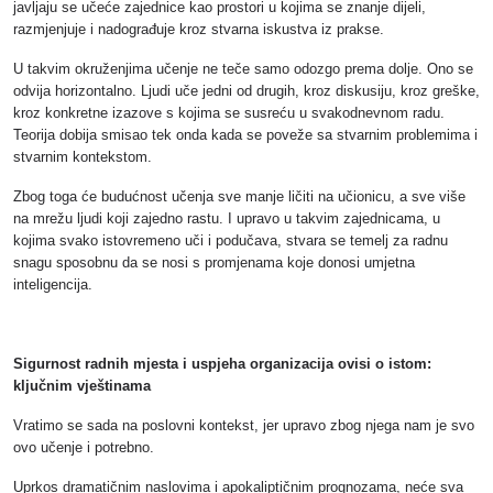
javljaju se učeće zajednice kao prostori u kojima se znanje dijeli,
razmjenjuje i nadograđuje kroz stvarna iskustva iz prakse.
U takvim okruženjima učenje ne teče samo odozgo prema dolje. Ono se
odvija horizontalno. Ljudi uče jedni od drugih, kroz diskusiju, kroz greške,
kroz konkretne izazove s kojima se susreću u svakodnevnom radu.
Teorija dobija smisao tek onda kada se poveže sa stvarnim problemima i
stvarnim kontekstom.
Zbog toga će budućnost učenja sve manje ličiti na učionicu, a sve više
na mrežu ljudi koji zajedno rastu. I upravo u takvim zajednicama, u
kojima svako istovremeno uči i podučava, stvara se temelj za radnu
snagu sposobnu da se nosi s promjenama koje donosi umjetna
inteligencija.
Sigurnost radnih mjesta i uspjeha organizacija ovisi o istom:
ključnim vještinama
Vratimo se sada na poslovni kontekst, jer upravo zbog njega nam je svo
ovo učenje i potrebno.
Uprkos dramatičnim naslovima i apokaliptičnim prognozama, neće sva