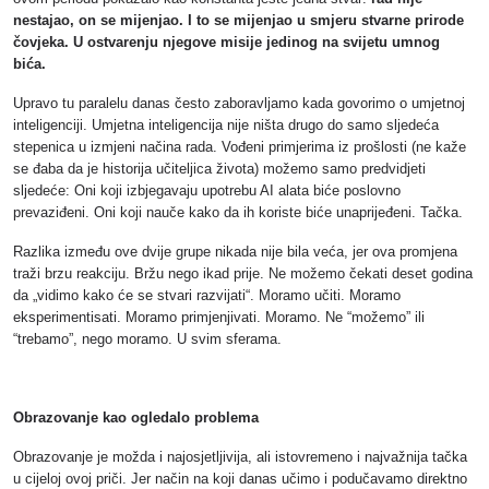
nestajao, on se mijenjao. I to se mijenjao u smjeru stvarne prirode
čovjeka. U ostvarenju njegove misije jedinog na svijetu umnog
bića.
Upravo tu paralelu danas često zaboravljamo kada govorimo o umjetnoj
inteligenciji. Umjetna inteligencija nije ništa drugo do samo sljedeća
stepenica u izmjeni načina rada. Vođeni primjerima iz prošlosti (ne kaže
se đaba da je historija učiteljica života) možemo samo predvidjeti
sljedeće: Oni koji izbjegavaju upotrebu AI alata biće poslovno
prevaziđeni. Oni koji nauče kako da ih koriste biće unaprijeđeni. Tačka.
Razlika između ove dvije grupe nikada nije bila veća, jer ova promjena
traži brzu reakciju. Bržu nego ikad prije. Ne možemo čekati deset godina
da „vidimo kako će se stvari razvijati“. Moramo učiti. Moramo
eksperimentisati. Moramo primjenjivati. Moramo. Ne “možemo” ili
“trebamo”, nego moramo. U svim sferama.
Obrazovanje kao ogledalo problema
Obrazovanje je možda i najosjetljivija, ali istovremeno i najvažnija tačka
u cijeloj ovoj priči. Jer način na koji danas učimo i podučavamo direktno