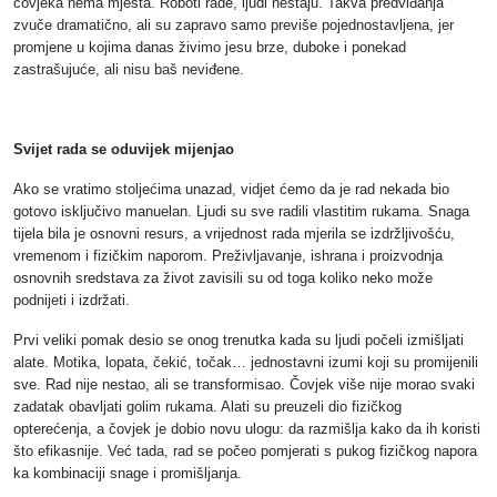
čovjeka nema mjesta. Roboti rade, ljudi nestaju. Takva predviđanja
zvuče dramatično, ali su zapravo samo previše pojednostavljena, jer
promjene u kojima danas živimo jesu brze, duboke i ponekad
zastrašujuće, ali nisu baš neviđene.
Svijet rada se oduvijek mijenjao
Ako se vratimo stoljećima unazad, vidjet ćemo da je rad nekada bio
gotovo isključivo manuelan. Ljudi su sve radili vlastitim rukama. Snaga
tijela bila je osnovni resurs, a vrijednost rada mjerila se izdržljivošću,
vremenom i fizičkim naporom. Preživljavanje, ishrana i proizvodnja
osnovnih sredstava za život zavisili su od toga koliko neko može
podnijeti i izdržati.
Prvi veliki pomak desio se onog trenutka kada su ljudi počeli izmišljati
alate. Motika, lopata, čekić, točak… jednostavni izumi koji su promijenili
sve. Rad nije nestao, ali se transformisao. Čovjek više nije morao svaki
zadatak obavljati golim rukama. Alati su preuzeli dio fizičkog
opterećenja, a čovjek je dobio novu ulogu: da razmišlja kako da ih koristi
što efikasnije. Već tada, rad se počeo pomjerati s pukog fizičkog napora
ka kombinaciji snage i promišljanja.