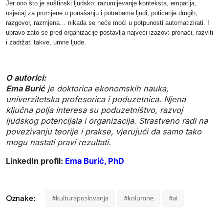
Jer ono što je suštinski ljudsko: razumijevanje konteksta, empatija,
osjećaj za promjene u ponašanju i potrebama ljudi, poticanje drugih,
razgovor, razmjena… nikada se neće moći u potpunosti automatizirati. I
upravo zato se pred organizacije postavlja najveći izazov: pronaći, razviti
i zadržati takve, umne ljude.
O autorici:
Ema Burić
je doktorica ekonomskih nauka,
univerzitetska profesorica i poduzetnica. Njena
ključna polja interesa su poduzetništvo, razvoj
ljudskog potencijala i organizacija. Strastveno radi na
povezivanju teorije i prakse, vjerujući da samo tako
mogu nastati pravi rezultati.
LinkedIn profil:
Ema Burić, PhD
Oznake:
#kulturaposlovanja
#kolumne
#ai