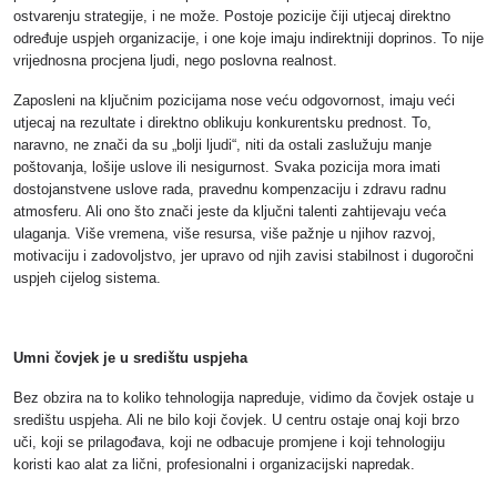
ostvarenju strategije, i ne može. Postoje pozicije čiji utjecaj direktno
određuje uspjeh organizacije, i one koje imaju indirektniji doprinos. To nije
vrijednosna procjena ljudi, nego poslovna realnost.
Zaposleni na ključnim pozicijama nose veću odgovornost, imaju veći
utjecaj na rezultate i direktno oblikuju konkurentsku prednost. To,
naravno, ne znači da su „bolji ljudi“, niti da ostali zaslužuju manje
poštovanja, lošije uslove ili nesigurnost. Svaka pozicija mora imati
dostojanstvene uslove rada, pravednu kompenzaciju i zdravu radnu
atmosferu. Ali ono što znači jeste da ključni talenti zahtijevaju veća
ulaganja. Više vremena, više resursa, više pažnje u njihov razvoj,
motivaciju i zadovoljstvo, jer upravo od njih zavisi stabilnost i dugoročni
uspjeh cijelog sistema.
Umni čovjek je u središtu uspjeha
Bez obzira na to koliko tehnologija napreduje, vidimo da čovjek ostaje u
središtu uspjeha. Ali ne bilo koji čovjek. U centru ostaje onaj koji brzo
uči, koji se prilagođava, koji ne odbacuje promjene i koji tehnologiju
koristi kao alat za lični, profesionalni i organizacijski napredak.