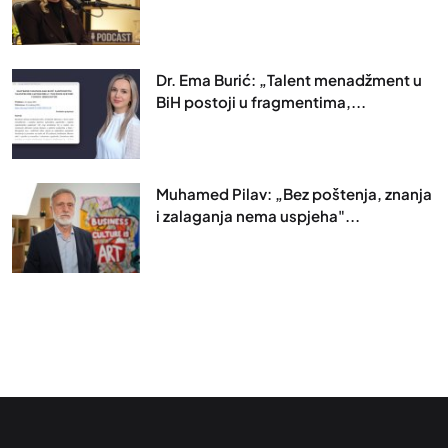
Dr. Ema Burić: „Talent menadžment u
BiH postoji u fragmentima,...
Muhamed Pilav: „Bez poštenja, znanja
i zalaganja nema uspjeha"...