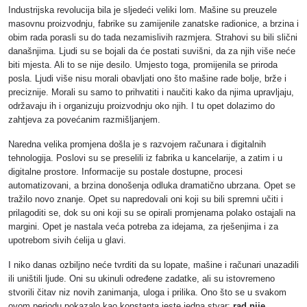
Industrijska revolucija bila je sljedeći veliki lom. Mašine su preuzele
masovnu proizvodnju, fabrike su zamijenile zanatske radionice, a brzina i
obim rada porasli su do tada nezamislivih razmjera. Strahovi su bili slični
današnjima. Ljudi su se bojali da će postati suvišni, da za njih više neće
biti mjesta. Ali to se nije desilo. Umjesto toga, promijenila se priroda
posla. Ljudi više nisu morali obavljati ono što mašine rade bolje, brže i
preciznije. Morali su samo to prihvatiti i naučiti kako da njima upravljaju,
održavaju ih i organizuju proizvodnju oko njih. I tu opet dolazimo do
zahtjeva za povećanim razmišljanjem.
Naredna velika promjena došla je s razvojem računara i digitalnih
tehnologija. Poslovi su se preselili iz fabrika u kancelarije, a zatim i u
digitalne prostore. Informacije su postale dostupne, procesi
automatizovani, a brzina donošenja odluka dramatično ubrzana. Opet se
tražilo novo znanje. Opet su napredovali oni koji su bili spremni učiti i
prilagoditi se, dok su oni koji su se opirali promjenama polako ostajali na
margini. Opet je nastala veća potreba za idejama, za rješenjima i za
upotrebom sivih ćelija u glavi.
I niko danas ozbiljno neće tvrditi da su lopate, mašine i računari unazadili
ili uništili ljude. Oni su ukinuli određene zadatke, ali su istovremeno
stvorili čitav niz novih zanimanja, uloga i prilika. Ono što se u svakom
ovom periodu pokazalo kao konstanta jeste jedna stvar:
rad nije