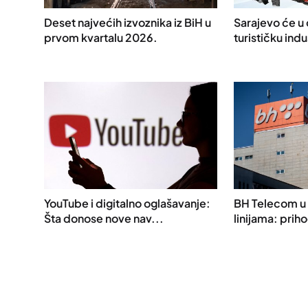
Deset najvećih izvoznika iz BiH u
Sarajevo će u 
prvom kvartalu 2026.
turističku indus
YouTube i digitalno oglašavanje:
BH Telecom u 
Šta donose nove nav...
linijama: priho