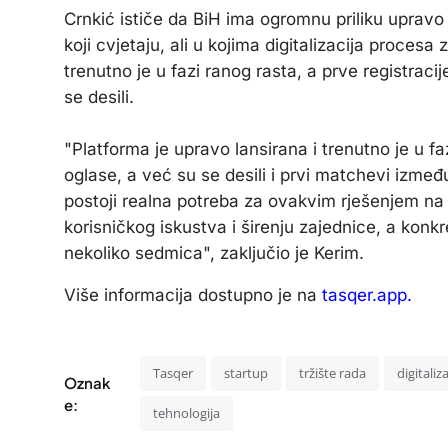
Crnkić ističe da BiH ima ogromnu priliku upravo u
koji cvjetaju, ali u kojima digitalizacija procesa
trenutno je u fazi ranog rasta, a prve registrac
se desili.
"Platforma je upravo lansirana i trenutno je u faz
oglase, a već su se desili i prvi matchevi izme
postoji realna potreba za ovakvim rješenjem na
korisničkog iskustva i širenju zajednice, a konk
nekoliko sedmica", zaključio je Kerim.
Više informacija dostupno je na
tasqer.app.
Tasqer
startup
tržište rada
digitaliza
Oznak
e:
tehnologija