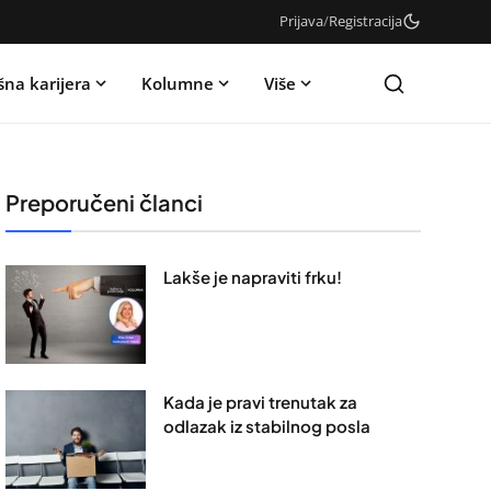
Prijava
/
Registracija
šna karijera
Kolumne
Više
Preporučeni članci
Lakše je napraviti frku!
Kada je pravi trenutak za
odlazak iz stabilnog posla