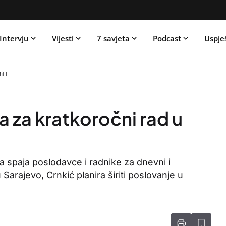
Intervju
Vijesti
7 savjeta
Podcast
Uspje
BiH
 za kratkoročni rad u
ja spaja poslodavce i radnike za dnevni i
arajevo, Crnkić planira širiti poslovanje u