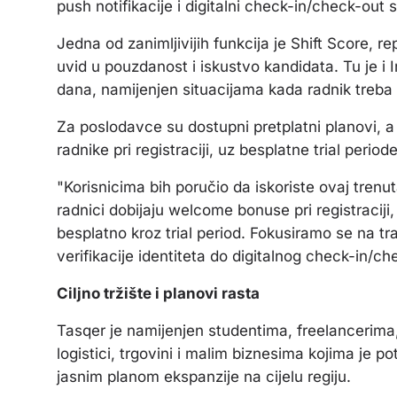
push notifikacije i digitalni check-in/check-out 
Jedna od zanimljivijih funkcija je Shift Score, r
uvid u pouzdanost i iskustvo kandidata. Tu je i I
dana, namijenjen situacijama kada radnik treb
Za poslodavce su dostupni pretplatni planovi, a
radnike pri registraciji, uz besplatne trial perio
"Korisnicima bih poručio da iskoriste ovaj trenut
radnici dobijaju welcome bonuse pri registraciji
besplatno kroz trial period. Fokusiramo se na tr
verifikacije identiteta do digitalnog check-in/
Ciljno tržište i planovi rasta
Tasqer je namijenjen studentima, freelancerima,
logistici, trgovini i malim biznesima kojima je 
jasnim planom ekspanzije na cijelu regiju.