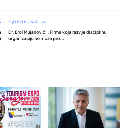
K
SLJEDEĆI ČLANAK
a
Dr. Erol Mujanović: „Firma koja razvije disciplinu i
i
organizaciju ne može pro...