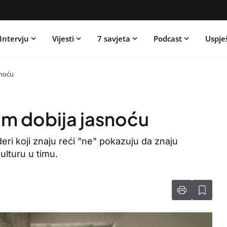
Intervju
Vijesti
7 savjeta
Podcast
Uspje
snoću
tim dobija jasnoću
 Lideri koji znaju reći "ne" pokazuju da znaju
ulturu u timu.