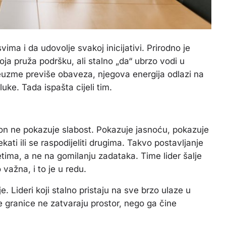
vima i da udovolje svakoj inicijativi. Prirodno je
koja pruža podršku, ali stalno „da“ ubrzo vodi u
reuzme previše obaveza, njegova energija odlazi na
luke. Tada ispašta cijeli tim.
“, on ne pokazuje slabost. Pokazuje jasnoću, pokazuje
ati ili se raspodijeliti drugima. Takvo postavljanje
tetima, a ne na gomilanju zadataka. Time lider šalje
 važna, i to je u redu.
. Lideri koji stalno pristaju na sve brzo ulaze u
e granice ne zatvaraju prostor, nego ga čine