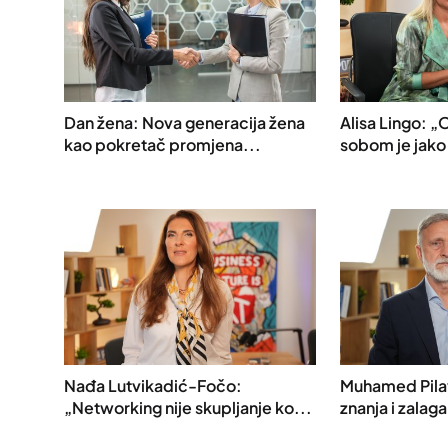
Dan žena: Nova generacija žena
Alisa Lingo: „
kao pokretač promjena...
sobom je jako
Nađa Lutvikadić-Fočo:
Muhamed Pilav
„Networking nije skupljanje ko...
znanja i zalag