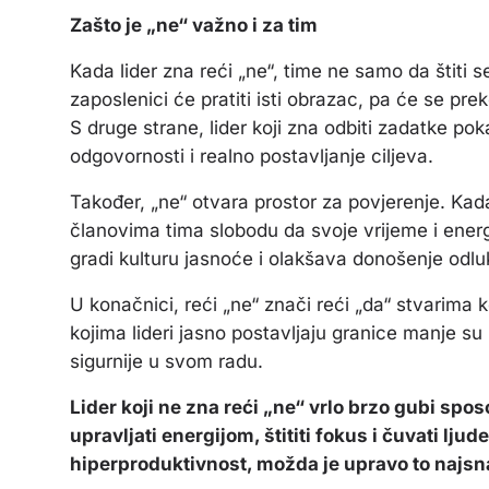
Zašto je „ne“ važno i za tim
Kada lider zna reći „ne“, time ne samo da štiti s
zaposlenici će pratiti isti obrazac, pa će se p
S druge strane, lider koji zna odbiti zadatke po
odgovornosti i realno postavljanje ciljeva.
Također, „ne“ otvara prostor za povjerenje. Kada 
članovima tima slobodu da svoje vrijeme i energ
gradi kulturu jasnoće i olakšava donošenje odl
U konačnici, reći „ne“ znači reći „da“ stvarima k
kojima lideri jasno postavljaju granice manje su 
sigurnije u svom radu.
Lider koji ne zna reći „ne“ vrlo brzo gubi spo
upravljati energijom, štititi fokus i čuvati ljud
hiperproduktivnost, možda je upravo to najsna