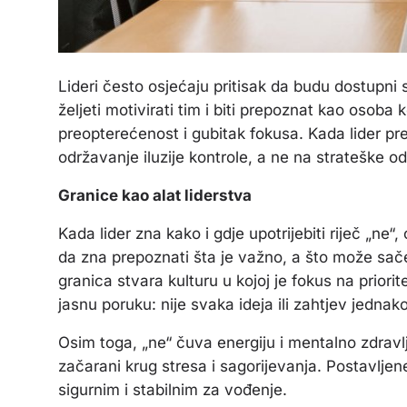
Lideri često osjećaju pritisak da budu dostupni s
željeti motivirati tim i biti prepoznat kao osoba 
preopterećenost i gubitak fokusa. Kada lider p
održavanje iluzije kontrole, a ne na strateške od
Granice kao alat liderstva
Kada lider zna kako i gdje upotrijebiti riječ „ne
da zna prepoznati šta je važno, a što može saček
granica stvara kulturu u kojoj je fokus na priori
jasnu poruku: nije svaka ideja ili zahtjev jednako
Osim toga, „ne“ čuva energiju i mentalno zdravlje
začarani krug stresa i sagorijevanja. Postavljen
sigurnim i stabilnim za vođenje.