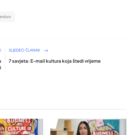
derstvo
K
SLJEDEĆI ČLANAK
u
7 savjeta: E-mail kultura koja štedi vrijeme
i