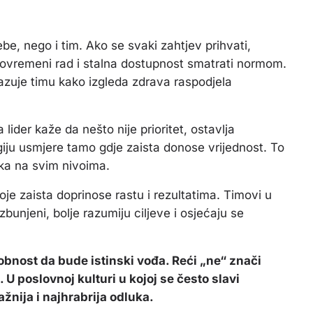
ebe, nego i tim. Ako se svaki zahtjev prihvati,
rekovremeni rad i stalna dostupnost smatrati normom.
kazuje timu kako izgleda zdrava raspodjela
lider kaže da nešto nije prioritet, ostavlja
iju usmjere tamo gdje zaista donose vrijednost. To
uka na svim nivoima.
oje zaista doprinose rastu i rezultatima. Timovi u
zbunjeni, bolje razumiju ciljeve i osjećaju se
sobnost da bude istinski vođa. Reći „ne“ znači
e. U poslovnoj kulturi u kojoj se često slavi
žnija i najhrabrija odluka.