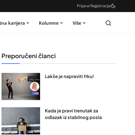
Prijava
/
Registracija
šna karijera
Kolumne
Više
Preporučeni članci
Lakše je napraviti frku!
Kada je pravi trenutak za
odlazak iz stabilnog posla