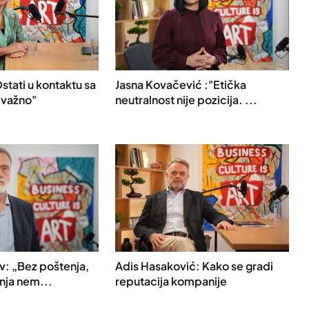
Ostati u kontaktu sa
Jasna Kovačević :"Etička
 važno"
neutralnost nije pozicija. ...
: „Bez poštenja,
Adis Hasaković: Kako se gradi
anja nem...
reputacija kompanije