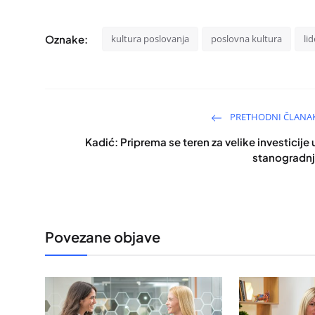
Oznake:
kultura poslovanja
poslovna kultura
li
PRETHODNI ČLANA
Kadić: Priprema se teren za velike investicije 
stanogradnj
Povezane objave