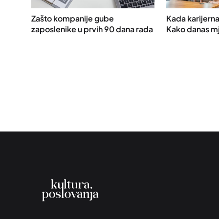
Zašto kompanije gube
Kada karijerna
zaposlenike u prvih 90 dana rada
Kako danas mj