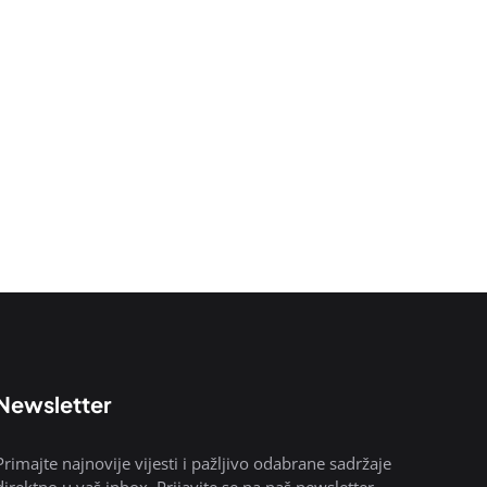
Newsletter
Primajte najnovije vijesti i pažljivo odabrane sadržaje
direktno u vaš inbox. Prijavite se na naš newsletter.