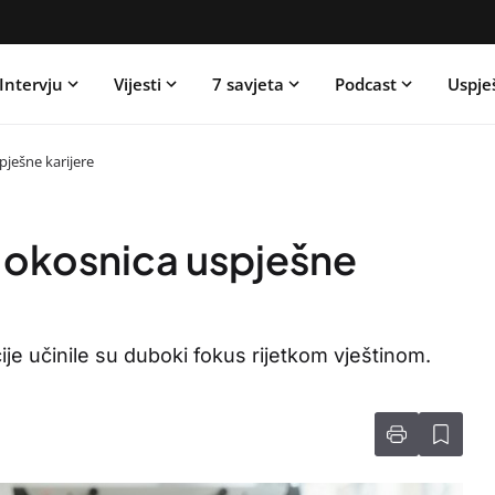
Intervju
Vijesti
7 savjeta
Podcast
Uspje
ješne karijere
 okosnica uspješne
cije učinile su duboki fokus rijetkom vještinom.