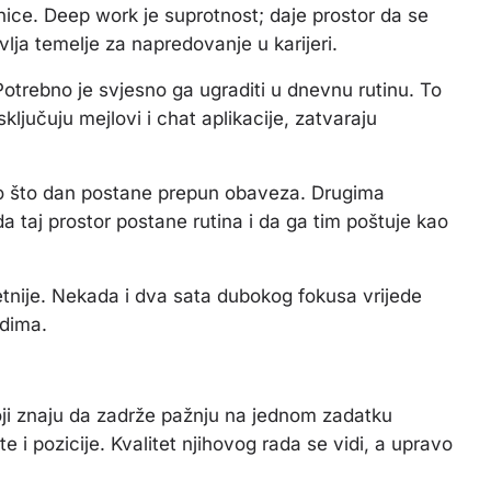
nice. Deep work je suprotnost; daje prostor da se
avlja temelje za napredovanje u karijeri.
otrebno je svjesno ga ugraditi u dnevnu rutinu. To
ljučuju mejlovi i chat aplikacije, zatvaraju
ego što dan postane prepun obaveza. Drugima
a taj prostor postane rutina i da ga tim poštuje kao
etnije. Nekada i dva sata dubokog fokusa vrijede
idima.
oji znaju da zadrže pažnju na jednom zadatku
e i pozicije. Kvalitet njihovog rada se vidi, a upravo