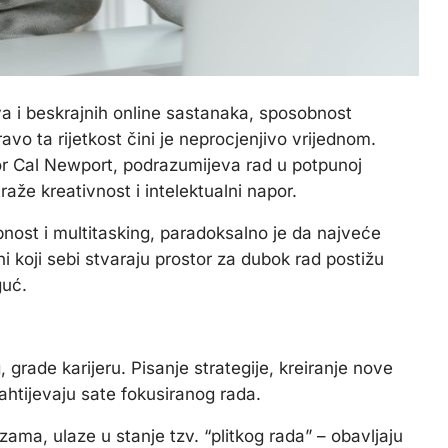
va i beskrajnih online sastanaka, sposobnost
avo ta rijetkost čini je neprocjenjivo vrijednom.
sor Cal Newport, podrazumijeva rad u potpunoj
raže kreativnost i intelektualni napor.
pnost i multitasking, paradoksalno je da najveće
ni koji sebi stvaraju prostor za dubok rad postižu
guć.
, grade karijeru. Pisanje strategije, kreiranje nove
ahtijevaju sate fokusiranog rada.
ama, ulaze u stanje tzv. “plitkog rada” – obavljaju