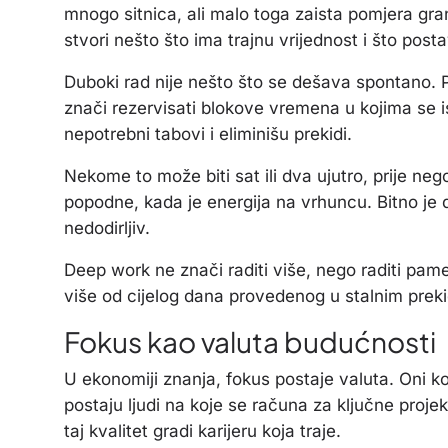
mnogo sitnica, ali malo toga zaista pomjera gra
stvori nešto što ima trajnu vrijednost i što post
Duboki rad nije nešto što se dešava spontano. P
znači rezervisati blokove vremena u kojima se isk
nepotrebni tabovi i eliminišu prekidi.
Nekome to može biti sat ili dva ujutro, prije n
popodne, kada je energija na vrhuncu. Bitno je d
nedodirljiv.
Deep work ne znači raditi više, nego raditi pam
više od cijelog dana provedenog u stalnim prek
Fokus kao valuta budućnosti
U ekonomiji znanja, fokus postaje valuta. Oni k
postaju ljudi na koje se računa za ključne projekt
taj kvalitet gradi karijeru koja traje.