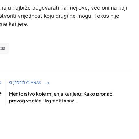
znaju najbrže odgovarati na mejlove, već onima koji
stvoriti vrijednost koju drugi ne mogu. Fokus nije
ne karijere.
kus
K
SLJEDEĆI ČLANAK
?
Mentorstvo koje mijenja karijeru: Kako pronaći
pravog vodiča i izgraditi snaž...