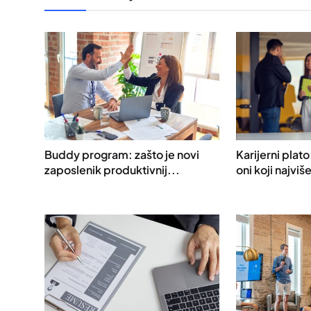
Buddy program: zašto je novi
Karijerni plato
zaposlenik produktivnij...
oni koji najviš