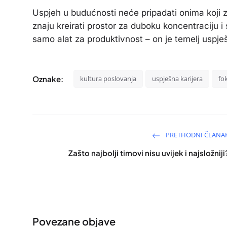
Uspjeh u budućnosti neće pripadati onima koji 
znaju kreirati prostor za duboku koncentraciju i 
samo alat za produktivnost – on je temelj uspješ
Oznake:
kultura poslovanja
uspješna karijera
fo
PRETHODNI ČLANA
Zašto najbolji timovi nisu uvijek i najsložniji
Povezane objave