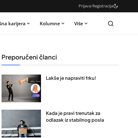
Prijava
/
Registracija
šna karijera
Kolumne
Više
Preporučeni članci
Lakše je napraviti frku!
Kada je pravi trenutak za
odlazak iz stabilnog posla