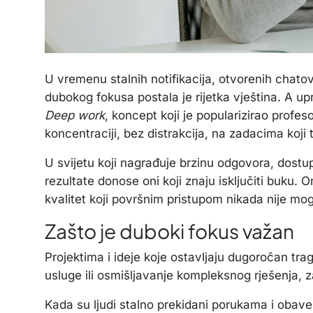
U vremenu stalnih notifikacija, otvorenih chato
dubokog fokusa postala je rijetka vještina. A upr
Deep work
, koncept koji je popularizirao profe
koncentraciji, bez distrakcija, na zadacima koji t
U svijetu koji nagrađuje brzinu odgovora, dostu
rezultate donose oni koji znaju isključiti buku. O
kvalitet koji površnim pristupom nikada nije mo
Zašto je duboki fokus važan
Projektima i ideje koje ostavljaju dugoročan trag
usluge ili osmišljavanje kompleksnog rješenja, z
Kada su ljudi stalno prekidani porukama i obavez