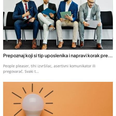
Prepoznaj koji si tip uposlenika i napravi korak pre...
People pleaser, tihi izvršilac, asertivni komunikator ili
pregovarač. Svaki t...