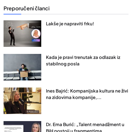
Preporučeni članci
Lakše je napraviti frku!
Kada je pravi trenutak za odlazak iz
stabilnog posla
Ines Bajrić: Kompanijska kultura ne živi
na zidovima kompanije,...
Dr. Ema Burić: „Talent menadžment u
BiH postoji u fragmentima,...