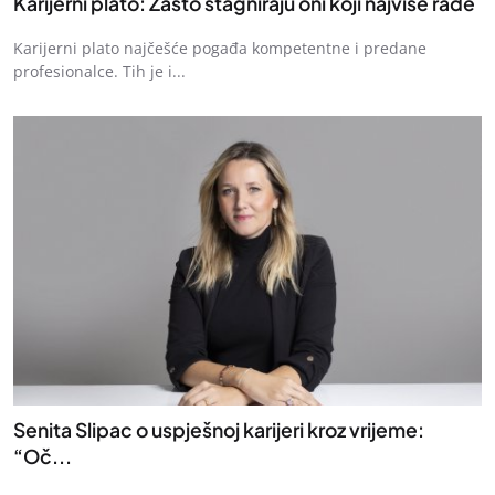
Karijerni plato: Zašto stagniraju oni koji najviše rade
Karijerni plato najčešće pogađa kompetentne i predane
profesionalce. Tih je i...
Senita Slipac o uspješnoj karijeri kroz vrijeme:
“Oč...