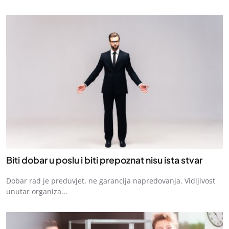
Biti dobar u poslu i biti prepoznat nisu ista stvar
Dobar rad je preduvjet, ne garancija napredovanja. Vidljivost
unutar organiza...