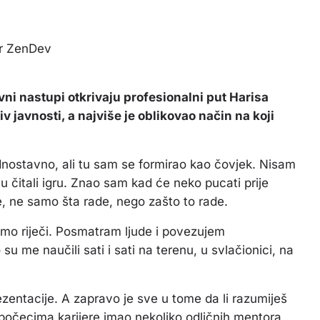
r ZenDev
javni nastupi otkrivaju profesionalni put Harisa
v javnosti, a najviše je oblikovao način na koji
nostavno, ali tu sam se formirao kao čovjek. Nisam
u čitali igru.
Znao sam kad će neko pucati prije
e, ne samo šta rade, nego zašto to rade.
mo riječi.
Posmatram ljude i povezujem
 su me naučili sati i sati na terenu, u svlačionici, na
rezentacije. A zapravo je sve u tome da li razumiješ
 počecima karijere imao nekoliko odličnih mentora