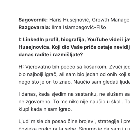
Sagovornik:
Haris Husejnović, Growth Manage
Razgovarala:
Ilma Islambegović-Fišo
I: LinkedIn profil, biografija, YouTube videi i 
Husejnovića. Koji dio Vaše priče ostaje nevidlji
danas radite i razmišljate?
H:
Vjerovatno bih počeo sa košarkom. Zvuči jed
bio najbolji igrač, ali sam bio jedan od onih koji s
nego što je on to znao. Naučio sam gledati ljud
I danas, kada sjedim na sastanku, ne slušam sa
neizgovoreno.
To me niko nije naučio u školi. To
klupi kada nisam igrao.
Ljudi misle da posao čine brojevi, strategije i p
čovjeka preko puta sebe. Sigurno je da sam i u