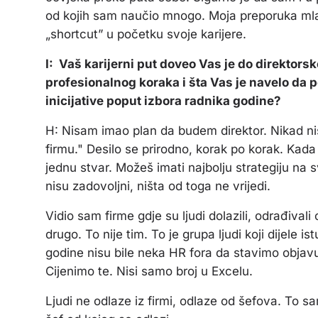
od kojih sam naučio mnogo. Moja preporuka mla
„shortcut” u početku svoje karijere.
I: Vaš karijerni put doveo Vas je do direktorsk
profesionalnog koraka i šta Vas je navelo da 
inicijative poput izbora radnika godine?
H: Nisam imao plan da budem direktor. Nikad nis
firmu." Desilo se prirodno, korak po korak. Kad
jednu stvar. Možeš imati najbolju strategiju na svi
nisu zadovoljni, ništa od toga ne vrijedi.
Vidio sam firme gdje su ljudi dolazili, odrađivali 
drugo. To nije tim. To je grupa ljudi koji dijele is
godine nisu bile neka HR fora da stavimo objavu
Cijenimo te. Nisi samo broj u Excelu.
Ljudi ne odlaze iz firmi, odlaze od šefova. To sa