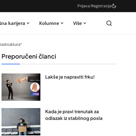
Prijava
/
Registracija
šna karijera
Kolumne
Više
frastruktura”
Preporučeni članci
Lakše je napraviti frku!
Kada je pravi trenutak za
odlazak iz stabilnog posla