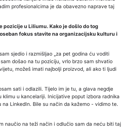
dim profesionalcima je da obavezno naprave taj
e pozicije u Liliumu. Kako je došlo do tog
poseban fokus stavite na organizacijsku kulturu i
am sjedio i razmišljao „za pet godina ću voditi
a sam došao na tu poziciju, vrlo brzo sam shvatio
jetu, možeš imati najbolji proizvod, ali ako ti ljudi
osam sati i odlazili. Tijelo im je tu, a glava negdje
tu klimu u kancelariji.
Inicijative poput izbora radnika
 na LinkedIn. Bile su način da kažemo - vidimo te.
m naučio na teži način i odlučio sam da neću biti taj