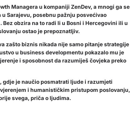
wth Managera u kompaniji ZenDev, a mnogi ga se
uma u Sarajevu, posebnu pažnju posvećivao
Bez obzira na to radi li u Bosni i Hercegovini ili u
ovanju ostao je prepoznatljiv.
a zašto biznis nikada nije samo pitanje strategije
skustvo u business developmentu pokazalo mu je
ovjerenje i sposobnost da razumiješ čovjeka preko
 gdje je naučio posmatrati ljude i razumjeti
ovjerenjem i humanističkim pristupom poslovanju,
rije svega, priča o ljudima.