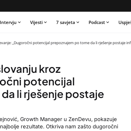
Intervju
Vijesti
7 savjeta
Podcast
Uspje
vanje: „Dugoročni potencijal prepoznajem po tome da li rješenje postaje in
lovanju kroz
očni potencijal
a li rješenje postaje
sejnović, Growth Manager u ZenDevu, pokazuje
najbolje rezultate. Otkriva nam zašto dugoročni