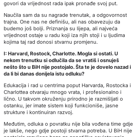
govori da vrijednost rada ipak pronađe svoj put.
Naučila sam da su nagrade trenutak, a odgovornost
trajna. One nas ne definišu, ali nas obavezuju da
budemo još bolji. Priznanja su lijepa, ali najveća
vrijednost ostaje u radu koji iza njih stoji i u ljudima
kojima taj rad donosi stvarnu promjenu.
I: Harvard, Rostock, Charlotte. Mogla si ostati. U
nekom trenutku si odlučila da se vratiš i osnuješ
nešto što u BiH nije postojalo.
Šta te je dovelo nazad i
da li bi danas donijela istu odluku?
Edukacija i rad u centrima poput Harvarda, Rostocka i
Charlottea otvaraju mnogo vrata, i profesionalno i
lično. U takvom okruženju prirodno je razmišljati o
ostanku, jer imate sistem koji funkcioniše, jasne
strukture i kontinuiran razvoj.
Međutim, odluka o povratku nije bila vođena time gdje
je lakše, nego gdje postoji stvarna potreba. U BiH nije