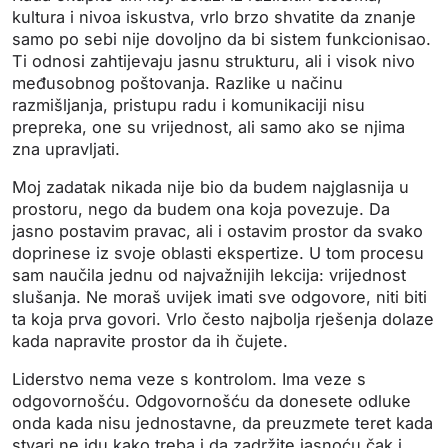
kultura i nivoa iskustva, vrlo brzo shvatite da znanje
samo po sebi nije dovoljno da bi sistem funkcionisao.
Ti odnosi zahtijevaju jasnu strukturu, ali i visok nivo
međusobnog poštovanja. Razlike u načinu
razmišljanja, pristupu radu i komunikaciji nisu
prepreka, one su vrijednost, ali samo ako se njima
zna upravljati.
Moj zadatak nikada nije bio da budem najglasnija u
prostoru, nego da budem ona koja povezuje. Da
jasno postavim pravac, ali i ostavim prostor da svako
doprinese iz svoje oblasti ekspertize. U tom procesu
sam naučila jednu od najvažnijih lekcija: vrijednost
slušanja. Ne moraš uvijek imati sve odgovore, niti biti
ta koja prva govori. Vrlo često najbolja rješenja dolaze
kada napravite prostor da ih čujete.
Liderstvo nema veze s kontrolom. Ima veze s
odgovornošću. Odgovornošću da donesete odluke
onda kada nisu jednostavne, da preuzmete teret kada
stvari ne idu kako treba i da zadržite jasnoću čak i