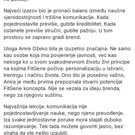
Najveći izazov bio je pronaći balans između naučne
vjerodostojnosti i tržišne komunikacije. Kada
pojednostavite previše, gubite kredibilitet. Kada
ostanete previše stručni, gubite pažnju.
U tom
prostoru se zapravo gradi brend.
Uloga Amre Džeko bila je izuzetno značajna. Ne samo
kao osobe koja ima povjerenje javnosti, već kao
nekoga ko u svom svakodnevnom životu živi principe
na kojima FitGene počiva: personalizaciju u ishrani,
treningu i načinu života. Ono što je posebno važno,
Amra je među prvima prepoznala stvarni potencijal
FitGene koncepta. Nije se vezala za ideju brenda,
nego za njegovu suštinu.
Najvažnija lekcija: komunikacija nije
pojednostavljivanje nauke, nego njeno prevođenje.
Iza svake jednostavne poruke mora stajati duboko
razumijevanje. Tek tada možete govoriti jasno, bez
straha da ste nešto izgubili.