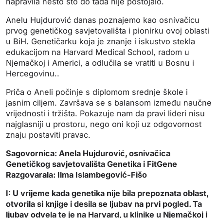
napravila nešto što do tada nije postojalo.
Anelu Hujdurović danas poznajemo kao osnivačicu
prvog genetičkog savjetovališta i pionirku ovoj oblasti
u BiH. Genetičarku koja je znanje i iskustvo stekla
edukacijom na Harvard Medical School, radom u
Njemačkoj i Americi, a odlučila se vratiti u Bosnu i
Hercegovinu..
Priča o Aneli počinje s diplomom srednje škole i
jasnim ciljem. Završava se s balansom između naučne
vrijednosti i tržišta. Pokazuje nam da pravi lideri nisu
najglasniji u prostoru, nego oni koji uz odgovornost
znaju postaviti pravac.
Sagovornica: Anela Hujdurović, osnivačica
Genetičkog savjetovališta Genetika i FitGene
Razgovarala: Ilma Islambegović-Fišo
I: U vrijeme kada genetika nije bila prepoznata oblast,
otvorila si knjige i desila se ljubav na prvi pogled. Ta
ljubav odvela te je na Harvard, u klinike u Njemačkoj i