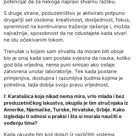
potencijal da za nekoga napravi stvarnu razliku.
S druge strane, poduzetništvo je aktiviralo potpuno
drugačiji set osobina: kreativnost, dosljednost, fokus,
spremnost na kontinuirano traženje rješenja i, možda
najvažnije, sposobnost da ne odustajete kada stvari
ne idu očekivanim tokom.
Trenutak u kojem sam shvatila da moram biti oboje
bio je onaj kada sam postala svjesna da nauka, koliko
god bila vrijedna, nema puni smisao ako ostaje
zatvorena unutar laboratorije. Tek kada postane
primjenjiva, dostupna i razumljiva ljudima kojima je
potrebna, tada dobija svoju pravu vrijednost.
I: Karatašica koja nikad nema mira, vrlo mlada i bez
preduzetničkog iskustva, okupila je tim stručnjaka iz
Amerike, Njemačke, Turske, Hrvatske, Srbije. Kako
izgledaju ti odnosi u praksi i šta si morala naučiti o
vođenju tima?
Kada okupite tim koji dolazi iz različitih sistema,