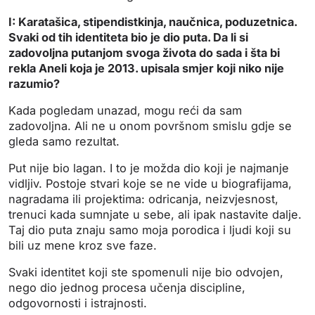
I: Karatašica, stipendistkinja, naučnica, poduzetnica.
Svaki od tih identiteta bio je dio puta. Da li si
zadovoljna putanjom svoga života do sada i šta bi
rekla Aneli koja je 2013. upisala smjer koji niko nije
razumio?
Kada pogledam unazad, mogu reći da sam
zadovoljna. Ali ne u onom površnom smislu gdje se
gleda samo rezultat.
Put nije bio lagan. I to je možda dio koji je najmanje
vidljiv. Postoje stvari koje se ne vide u biografijama,
nagradama ili projektima: odricanja, neizvjesnost,
trenuci kada sumnjate u sebe, ali ipak nastavite dalje.
Taj dio puta znaju samo moja porodica i ljudi koji su
bili uz mene kroz sve faze.
Svaki identitet koji ste spomenuli nije bio odvojen,
nego dio jednog procesa učenja discipline,
odgovornosti i istrajnosti.