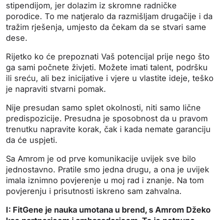
stipendijom, jer dolazim iz skromne radničke
porodice. To me natjeralo da razmišljam drugačije i da
tražim rješenja, umjesto da čekam da se stvari same
dese.
Rijetko ko će prepoznati Vaš potencijal prije nego što
ga sami počnete živjeti. Možete imati talent, podršku
ili sreću, ali bez inicijative i vjere u vlastite ideje, teško
je napraviti stvarni pomak.
Nije presudan samo splet okolnosti, niti samo lične
predispozicije.
Presudna je sposobnost da u pravom
trenutku napravite korak, čak i kada nemate garanciju
da će uspjeti.
Sa Amrom je od prve komunikacije uvijek sve bilo
jednostavno. Pratile smo jedna drugu, a ona je uvijek
imala iznimno povjerenje u moj rad i znanje.
Na tom
povjerenju i prisutnosti iskreno sam zahvalna.
I: FitGene je nauka umotana u brend, s Amrom Džeko