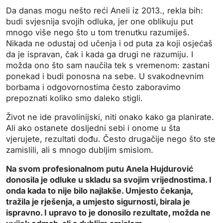
Da danas mogu nešto reći Aneli iz 2013., rekla bih:
budi svjesnija svojih odluka, jer one oblikuju put
mnogo više nego što u tom trenutku razumiješ.
Nikada ne odustaj od učenja i od puta za koji osjećaš
da je ispravan, čak i kada ga drugi ne razumiju. I
možda ono što sam naučila tek s vremenom: zastani
ponekad i budi ponosna na sebe. U svakodnevnim
borbama i odgovornostima često zaboravimo
prepoznati koliko smo daleko stigli.
Život ne ide pravolinijski, niti onako kako ga planirate.
Ali ako ostanete dosljedni sebi i onome u šta
vjerujete, rezultati dođu. Često drugačije nego što ste
zamislili, ali s mnogo dubljim smislom.
Na svom profesionalnom putu Anela Hujdurović
donosila je odluke u skladu sa svojim vrijednostima. I
onda kada to nije bilo najlakše. Umjesto čekanja,
tražila je rješenja, a umjesto sigurnosti, birala je
ispravno. I upravo to je donosilo rezultate, možda ne