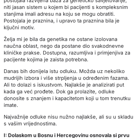
postojala razvijena baza za genetičko savjetovanje,
niti jasan sistem u kojem bi pacijenti s kompleksnim
stanjima imali adresu na koju se mogu obratiti.
Postojala je praznina, i upravo ta praznina bila je
ključni motiv.
Želja mi je bila da genetika ne ostane izolovana
naučna oblast, nego da postane dio svakodnevne
kliničke prakse. Dostupna, razumljiva i primjenjiva za
pacijente kojima je zaista potrebna.
Danas bih donijela istu odluku. Možda uz nekoliko
mudrijih izbora i više strpljenja u određenim fazama.
Ali to dolazi s iskustvom. Najlakše je analizirati put
kada ga već prođete. Dok ga prolazite, odluke
donosite s znanjem i kapacitetom koji u tom trenutku
imate.
Najvažnije odluke nisu nužno najlakše, ali su u skladu
s vašim vrijednostima.
I: Dolaskom u Bosnu i Hercegovinu osnovala si prvu