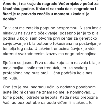
Americi, i na kraju do nagrade Večernjakov pečat za
Naučnicu godine. Kako si saznala da si nagrađena i
šta ti je ta potvrda značila u momentu kada si je
dobila?
Ta vijest me zatekla potpuno nespremnu. Nisam imala
nikakvu najavu niti očekivanje, posebno jer je to bila
godina u kojoj sam otvorila prvi centar za genetičko
savjetovanje i bila potpuno fokusirana na postavljanje
temelja tog rada. U takvim trenucima čovjek je više
okrenut svakodnevnim izazovima nego priznanjima.
Sjećam se jasno. Prva osoba koju sam nazvala bila je
moja majka. Instinktan trenutak, jer iza svakog
profesionalnog puta stoji i lična podrška koja nas
oblikuje.
Ono što je ovu nagradu učinilo dodatno posebnom
jeste što ni danas ne znam ko me je nominovao. U
tome postoji određena ljepota. Kada neko prepozna
Vaš rad bez potrebe da bude viđen ili istaknut, to