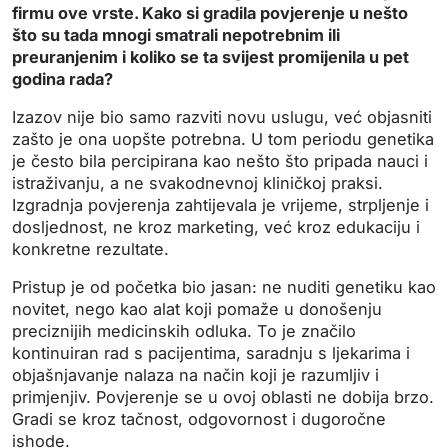
firmu ove vrste. Kako si gradila povjerenje u nešto
što su tada mnogi smatrali nepotrebnim ili
preuranjenim i koliko se ta svijest promijenila u pet
godina rada?
Izazov nije bio samo razviti novu uslugu, već objasniti
zašto je ona uopšte potrebna. U tom periodu genetika
je često bila percipirana kao nešto što pripada nauci i
istraživanju, a ne svakodnevnoj kliničkoj praksi.
Izgradnja povjerenja zahtijevala je vrijeme, strpljenje i
dosljednost, ne kroz marketing, već kroz edukaciju i
konkretne rezultate.
Pristup je od početka bio jasan: ne nuditi genetiku kao
novitet, nego kao alat koji pomaže u donošenju
preciznijih medicinskih odluka. To je značilo
kontinuiran rad s pacijentima, saradnju s ljekarima i
objašnjavanje nalaza na način koji je razumljiv i
primjenjiv. Povjerenje se u ovoj oblasti ne dobija brzo.
Gradi se kroz tačnost, odgovornost i dugoročne
ishode.