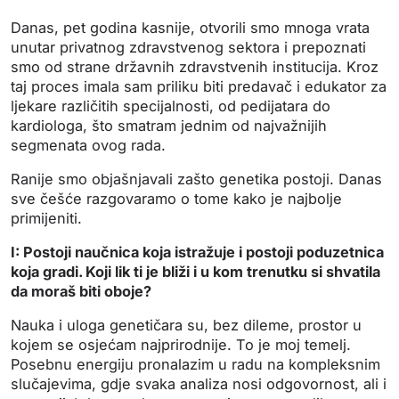
Danas, pet godina kasnije, otvorili smo mnoga vrata
unutar privatnog zdravstvenog sektora i prepoznati
smo od strane državnih zdravstvenih institucija. Kroz
taj proces imala sam priliku biti predavač i edukator za
ljekare različitih specijalnosti, od pedijatara do
kardiologa, što smatram jednim od najvažnijih
segmenata ovog rada.
Ranije smo objašnjavali zašto genetika postoji. Danas
sve češće razgovaramo o tome kako je najbolje
primijeniti.
I: Postoji naučnica koja istražuje i postoji poduzetnica
koja gradi.
Koji lik ti je bliži i u kom trenutku si shvatila
da moraš biti oboje?
Nauka i uloga genetičara su, bez dileme, prostor u
kojem se osjećam najprirodnije. To je moj temelj.
Posebnu energiju pronalazim u radu na kompleksnim
slučajevima, gdje svaka analiza nosi odgovornost, ali i