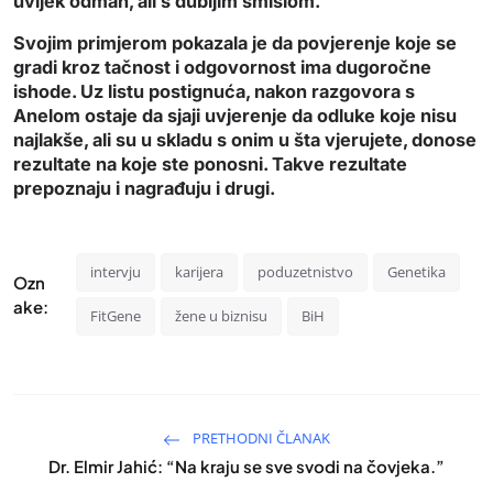
uvijek odmah, ali s dubljim smislom.
Svojim primjerom pokazala je da povjerenje koje se
gradi kroz tačnost i odgovornost ima dugoročne
ishode. Uz listu postignuća, nakon razgovora s
Anelom ostaje da sjaji uvjerenje da odluke koje nisu
najlakše, ali su u skladu s onim u šta vjerujete, donose
rezultate na koje ste ponosni. Takve rezultate
prepoznaju i nagrađuju i drugi.
intervju
karijera
poduzetnistvo
Genetika
Ozn
ake:
FitGene
žene u biznisu
BiH
PRETHODNI ČLANAK
Dr. Elmir Jahić: “Na kraju se sve svodi na čovjeka.”