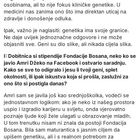
osobinama, ali to nije fokus kliničke genetike. U
medicini nas zanima ono što ima direktan uticaj na
zdravlje i donošenje odluka.
Ipak, važno je naglasiti: genetika ima svoje granice.
Ne daje uvijek jednoznačne odgovore i ne može
objasniti sve.
Geni su dio slike, ali nikada cijela slika.
I: Dobitnica si stipendije Fondacije Bosana, neko ko se
javio Amri Džeko na Facebook i ostvario saradnju.
Kako se sve to odigralo i jesu li tvoji geni, splet
okolnosti, ili ipak iskustva koja si prošla, zaslužni za
ono što si postigla danas?
Amri sam se javila još kao srednjoškolka, vodeći se
jednostavnom logikom: ako je neko iz našeg prostora
uspio i izgradio karijeru u svijetu, onda vjerovatno
poznaje ljude koji žele ulagati u obrazovanje mladih.
U tom trenutku nisam ni znala da postoji Fondacija
Bosana. Bila sam maturantica s jasnim ciljem da
upišem genetiku, ali i s realnom potrebom za