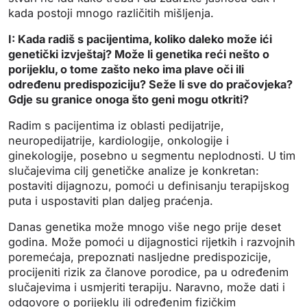
kada postoji mnogo različitih mišljenja.
I: Kada radiš s pacijentima, koliko daleko može ići
genetički izvještaj? Može li genetika reći nešto o
porijeklu, o tome zašto neko ima plave oči ili
određenu predispoziciju? Seže li sve do pračovjeka?
Gdje su granice onoga što geni mogu otkriti?
Radim s pacijentima iz oblasti pedijatrije,
neuropedijatrije, kardiologije, onkologije i
ginekologije, posebno u segmentu neplodnosti. U tim
slučajevima cilj genetičke analize je konkretan:
postaviti dijagnozu, pomoći u definisanju terapijskog
puta i uspostaviti plan daljeg praćenja.
Danas genetika može mnogo više nego prije deset
godina. Može pomoći u dijagnostici rijetkih i razvojnih
poremećaja, prepoznati nasljedne predispozicije,
procijeniti rizik za članove porodice, pa u određenim
slučajevima i usmjeriti terapiju. Naravno, može dati i
odgovore o porijeklu ili određenim fizičkim