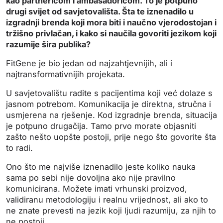
kao partnericom i ambasadoricom. To je potpuno
drugi svijet od savjetovališta. Šta te iznenadilo u
izgradnji brenda koji mora biti i naučno vjerodostojan i
tržišno privlačan, i kako si naučila govoriti jezikom koji
razumije šira publika?
FitGene je bio jedan od najzahtjevnijih, ali i
najtransformativnijih projekata.
U savjetovalištu radite s pacijentima koji već dolaze s
jasnom potrebom. Komunikacija je direktna, stručna i
usmjerena na rješenje. Kod izgradnje brenda, situacija
je potpuno drugačija. Tamo prvo morate objasniti
zašto nešto uopšte postoji, prije nego što govorite šta
to radi.
Ono što me najviše iznenadilo jeste koliko nauka
sama po sebi nije dovoljna ako nije pravilno
komunicirana. Možete imati vrhunski proizvod,
validiranu metodologiju i realnu vrijednost, ali ako to
ne znate prevesti na jezik koji ljudi razumiju, za njih to
ne postoji.