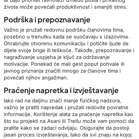
života može povećati produktivnost i smanjiti stres.
Podrška i prepoznavanje
Važno je pružati redovnu podršku članovima tima,
posebno u trenutku kada se suočavaju s izazovima.
Ohrabrujte otvorenu komunikaciju i potičite ljude da
dijele svoje brige ili teškoće. Takođe, prepoznavanje i
nagrađivanje uspjeha je ključ za održavanje
motivacije. Ponekad će mali gest poput pohvale ili
javnog priznanja značiti mnogo za članove tima i
povećati njihov angažman.
Praćenje napretka i izvještavanje
Iako rad na daljinu znači manje fizičkog nadzora,
važno je pratiti napredak i pružati redovite povratne
informacije. Korištenje alata za praćenje napretka kao
što su projekti na Asani ili Trellu može vam pomoći da
pratite kako se zadaci odvijaju. Osigurajte da postoji
jasan proces izvještavanja, tako da svi znaju na kojoj