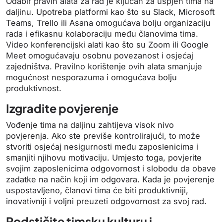
Odabir pravih alata za rad je ključan za uspjeh tima na
daljinu. Upotreba platformi kao što su Slack, Microsoft
Teams, Trello ili Asana omogućava bolju organizaciju
rada i efikasnu kolaboraciju među članovima tima.
Video konferencijski alati kao što su Zoom ili Google
Meet omogućavaju osobnu povezanost i osjećaj
zajedništva. Pravilno korištenje ovih alata smanjuje
mogućnost nesporazuma i omogućava bolju
produktivnost.
Izgradite povjerenje
Vođenje tima na daljinu zahtijeva visok nivo
povjerenja. Ako ste previše kontrolirajući, to može
stvoriti osjećaj nesigurnosti među zaposlenicima i
smanjiti njihovu motivaciju. Umjesto toga, povjerite
svojim zaposlenicima odgovornost i slobodu da obave
zadatke na način koji im odgovara. Kada je povjerenje
uspostavljeno, članovi tima će biti produktivniji,
inovativniji i voljni preuzeti odgovornost za svoj rad.
Podstičite timsku kulturu i