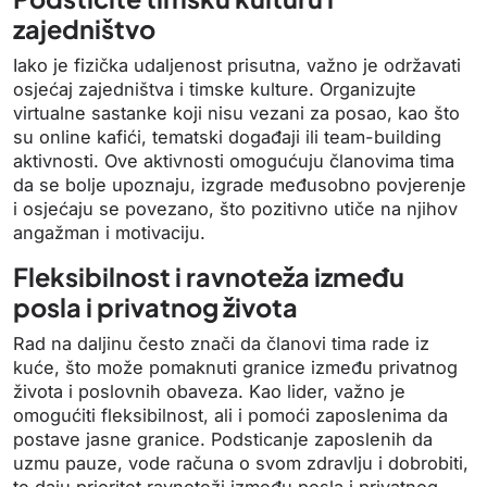
zajedništvo
Iako je fizička udaljenost prisutna, važno je održavati
osjećaj zajedništva i timske kulture. Organizujte
virtualne sastanke koji nisu vezani za posao, kao što
su online kafići, tematski događaji ili team-building
aktivnosti. Ove aktivnosti omogućuju članovima tima
da se bolje upoznaju, izgrade međusobno povjerenje
i osjećaju se povezano, što pozitivno utiče na njihov
angažman i motivaciju.
Fleksibilnost i ravnoteža između
posla i privatnog života
Rad na daljinu često znači da članovi tima rade iz
kuće, što može pomaknuti granice između privatnog
života i poslovnih obaveza. Kao lider, važno je
omogućiti fleksibilnost, ali i pomoći zaposlenima da
postave jasne granice. Podsticanje zaposlenih da
uzmu pauze, vode računa o svom zdravlju i dobrobiti,
te daju prioritet ravnoteži između posla i privatnog