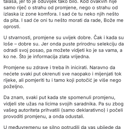
talasa, jer to je oduvijek tako bilo. Kod ovakvih nije
samo riječ o strahu od promjene, nego o strahu od
izlaska iz zone komfora. I sad će tu neko njih nešto
da pita. I sad će oni tu nešto morati da rade, Bože me
oprosti.
U stvarnosti, promjene su uvijek dobre. Čak i kada su
loše – dobre su. Jer onda puste prirodnu selekciju da
odradi svoj posao, pa možete vidjeti ko je sa vama, a
ko ne. Što je informacija zlata vrijedna.
Promjene su zdrave i treba ih inicirati. Naravno da
nećete svaki put okrenuti sve naopako i mijenjati tok
rijeke, ali pomjeriti tu i tamo koji potočić je više nego
poželjno.
Da znam, svaki put kada ste spomenuli promjenu,
vidjeli ste užas na licima svojih saradnika. Pa su zbog
vašeg autoriteta prihvatili (samo deklarativno) i počeli
provoditi promjenu, a onda odustali.
U međuvremenu se silno potrudili da vas ubijede da