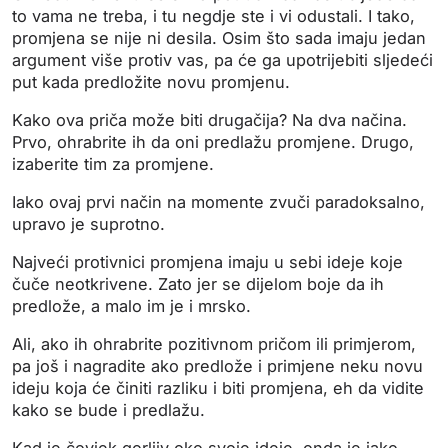
to vama ne treba, i tu negdje ste i vi odustali. I tako,
promjena se nije ni desila. Osim što sada imaju jedan
argument više protiv vas, pa će ga upotrijebiti sljedeći
put kada predložite novu promjenu.
Kako ova priča može biti drugačija? Na dva načina.
Prvo, ohrabrite ih da oni predlažu promjene. Drugo,
izaberite tim za promjene.
Iako ovaj prvi način na momente zvuči paradoksalno,
upravo je suprotno.
Najveći protivnici promjena imaju u sebi ideje koje
čuče neotkrivene. Zato jer se dijelom boje da ih
predlože, a malo im je i mrsko.
Ali, ako ih ohrabrite pozitivnom pričom ili primjerom,
pa još i nagradite ako predlože i primjene neku novu
ideju koja će činiti razliku i biti promjena, eh da vidite
kako se bude i predlažu.
Kad je čovjek gorljiv oko svoje ideje, onda je jako