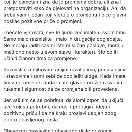
koji je pametan i zna da je promjena dobra, ali zna i
pretpostaviti kako će djelovati na organizaciju. Ah, da
treba vam i jedan koji vjeruje u promjenu i biće glavni
nosilac pozitivne priče o promjeni.
I nećete vjerovati, sve te ljude već imate u svom timu.
Samo malo razmislite i malo ih drugačije pogledajte.
Ne moraju raditi čak ni iste ni slične poslove, moraju
imati ono nešto u svom stavu i karakteru što će ih
učiniti članom tima za promjene.
Razmislite o njihovim ranijim rezultatima, ponašanjima
i stavovima i sami sebi će dodijeliti uloge. Kada imate
tim za promjene, onda imate glavno oružje u svojim
rukama i sigurnost da će promjena biti provedena.
Jer vaš tim će se pobrinuti da slomi otpor, da uključi
sve koji su potrebni, da nosi i propagira ideju i
pozitivnu priču i da na kraju proslavi uspjeh zbog
dobro obavljenog posla.
Obavezno proslavite i obavezno dajte priznanje