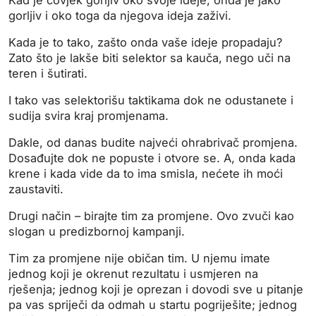
gorljiv i oko toga da njegova ideja zaživi.
Kada je to tako, zašto onda vaše ideje propadaju?
Zato što je lakše biti selektor sa kauča, nego uči na
teren i šutirati.
I tako vas selektorišu taktikama dok ne odustanete i
sudija svira kraj promjenama.
Dakle, od danas budite najveći ohrabrivač promjena.
Dosađujte dok ne popuste i otvore se. A, onda kada
krene i kada vide da to ima smisla, nećete ih moći
zaustaviti.
Drugi način – birajte tim za promjene. Ovo zvuči kao
slogan u predizbornoj kampanji.
Tim za promjene nije običan tim. U njemu imate
jednog koji je okrenut rezultatu i usmjeren na
rješenja; jednog koji je oprezan i dovodi sve u pitanje
pa vas spriječi da odmah u startu pogriješite; jednog