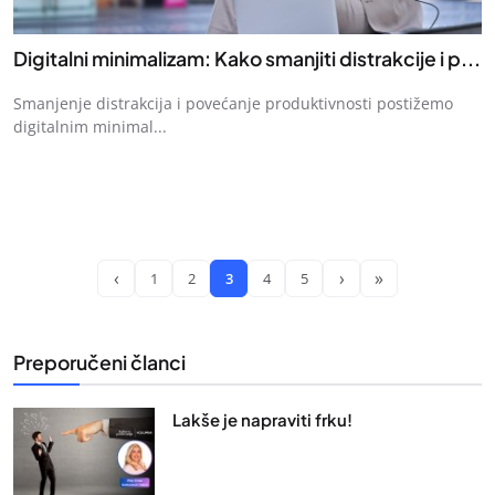
Digitalni minimalizam: Kako smanjiti distrakcije i p...
Smanjenje distrakcija i povećanje produktivnosti postižemo
digitalnim minimal...
‹
›
»
1
2
3
4
5
Preporučeni članci
Lakše je napraviti frku!