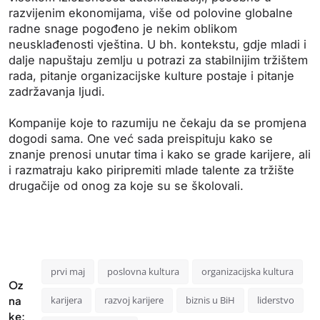
razvijenim ekonomijama, više od polovine globalne
radne snage pogođeno je nekim oblikom
neusklađenosti vještina. U bh. kontekstu, gdje mladi i
dalje napuštaju zemlju u potrazi za stabilnijim tržištem
rada, pitanje organizacijske kulture postaje i pitanje
zadržavanja ljudi.
Kompanije koje to razumiju ne čekaju da se promjena
dogodi sama. One već sada preispituju kako se
znanje prenosi unutar tima i kako se grade karijere, ali
i razmatraju kako piripremiti mlade talente za tržište
drugačije od onog za koje su se školovali.
prvi maj
poslovna kultura
organizacijska kultura
Oz
na
karijera
razvoj karijere
biznis u BiH
liderstvo
ke: